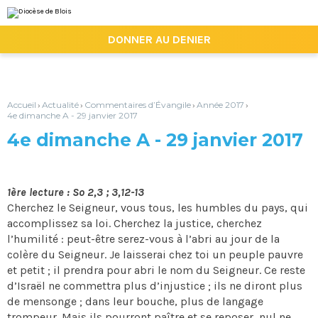
Aller
Outils
au
personnels
contenu.
|

DONNER AU DENIER
Aller
à
la
navigation
Accueil
Actualité
Commentaires d’Évangile
Année 2017
›
›
›
›
4e dimanche A - 29 janvier 2017
4e dimanche A - 29 janvier 2017
1ère lecture : So 2,3 ; 3,12-13
Cherchez le Seigneur, vous tous, les humbles du pays, qui
accomplissez sa loi. Cherchez la justice, cherchez
l’humilité : peut-être serez-vous à l’abri au jour de la
colère du Seigneur. Je laisserai chez toi un peuple pauvre
et petit ; il prendra pour abri le nom du Seigneur. Ce reste
d’Israël ne commettra plus d’injustice ; ils ne diront plus
de mensonge ; dans leur bouche, plus de langage
trompeur. Mais ils pourront paître et se reposer, nul ne