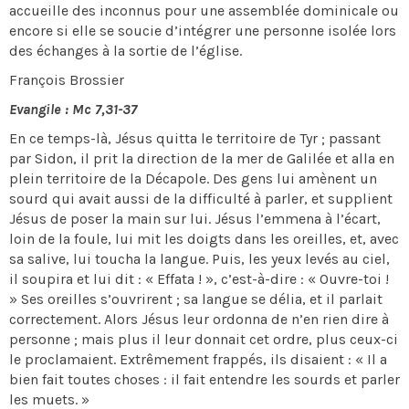
accueille des inconnus pour une assemblée dominicale ou
encore si elle se soucie d’intégrer une personne isolée lors
des échanges à la sortie de l’église.
François Brossier
Evangile : Mc 7,31-37
En ce temps-là, Jésus quitta le territoire de Tyr ; passant
par Sidon, il prit la direction de la mer de Galilée et alla en
plein territoire de la Décapole. Des gens lui amènent un
sourd qui avait aussi de la difficulté à parler, et supplient
Jésus de poser la main sur lui. Jésus l’emmena à l’écart,
loin de la foule, lui mit les doigts dans les oreilles, et, avec
sa salive, lui toucha la langue. Puis, les yeux levés au ciel,
il soupira et lui dit : « Effata ! », c’est-à-dire : « Ouvre-toi !
» Ses oreilles s’ouvrirent ; sa langue se délia, et il parlait
correctement. Alors Jésus leur ordonna de n’en rien dire à
personne ; mais plus il leur donnait cet ordre, plus ceux-ci
le proclamaient. Extrêmement frappés, ils disaient : « Il a
bien fait toutes choses : il fait entendre les sourds et parler
les muets. »