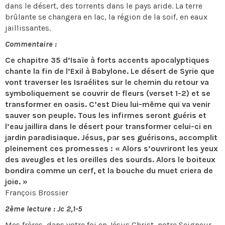
dans le désert, des torrents dans le pays aride. La terre
brûlante se changera en lac, la région de la soif, en eaux
jaillissantes.
Commentaire :
Ce chapitre 35 d’Isaïe à forts accents apocalyptiques
chante la fin de l’Exil à Babylone. Le désert de Syrie que
vont traverser les Israélites sur le chemin du retour va
symboliquement se couvrir de fleurs (verset 1-2) et se
transformer en oasis. C’est Dieu lui-même qui va venir
sauver son peuple. Tous les infirmes seront guéris et
l’eau jaillira dans le désert pour transformer celui-ci en
jardin paradisiaque. Jésus, par ses guérisons, accomplit
pleinement ces promesses : « Alors s’ouvriront les yeux
des aveugles et les oreilles des sourds. Alors le boiteux
bondira comme un cerf, et la bouche du muet criera de
joie. »
François Brossier
2ème lecture : Jc 2,1-5
Mes frères, dans votre foi en Jésus Christ, notre Seigneur