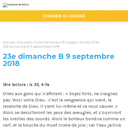
Aller
Outils
au
personnels
contenu.
|

DONNER AU DENIER
Aller
à
la
navigation
Accueil
Actualité
Commentaires d’Évangile
Année 2018
›
›
›
›
23e dimanche B 9 septembre 2018
23e dimanche B 9 septembre
2018
1ère lecture : Is 35, 4-7a
Dites aux gens qui s’affolent : « Soyez forts, ne craignez
pas. Voici votre Dieu : c’est la vengeance qui vient, la
revanche de Dieu. Il vient lui-même et va vous sauver. »
Alors se dessilleront les yeux des aveugles, et s’ouvriront
les oreilles des sourds. Alors le boiteux bondira comme un
cerf, et la bouche du muet criera de joie ; car l’eau jaillira