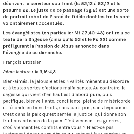
décrivant le serviteur souffrant (Is 52,13 à 53,12 et le
psaume 22. Le juste de ce passage (Sg 2) est une sorte
de portrait robot de l’israélite fidèle dont les traits sont
volontairement accentués.
Les évangélistes (en particulier Mt 27,40-43) ont relu ce
texte de la Sagesse (ainsi qu’Is 53 et le Ps 22) comme
préfigurant la Passion de Jésus annoncée dans
l’évangile de ce dimanche.
François Brossier
2ème lecture : Jc 3,16-4,3
Bien-aimés, la jalousie et les rivalités mènent au désordre
et à toutes sortes d’actions malfaisantes. Au contraire, la
sagesse qui vient d’en haut est d’abord pure, puis
pacifique, bienveillante, conciliante, pleine de miséricorde
et féconde en bons fruits, sans parti pris, sans hypocrisie.
C’est dans la paix qu’est semée la justice, qui donne son
fruit aux artisans de la paix. D’où viennent les guerres,
d’où viennent les conflits entre vous ? N’est-ce pas
justement de tous ces désirs qui mènent leur combat en