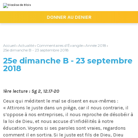
Aller
Outils
au
personnels
contenu.
|

DONNER AU DENIER
Aller
à
la
navigation
Accueil
Actualité
Commentaires d’Évangile
Année 2018
›
›
›
›
25e dimanche B - 23 septembre 2018
25e dimanche B - 23 septembre
2018
1ère lecture : Sg 2, 12.17-20
Ceux qui méditent le mal se disent en eux-mêmes :
« Attirons le juste dans un piège, car il nous contrarie, il
s’oppose à nos entreprises, il nous reproche de désobéir à
la loi de Dieu, et nous accuse d’infidélités à notre
éducation. Voyons si ses paroles sont vraies, regardons
comment il en sortira. Si le juste est fils de Dieu, Dieu