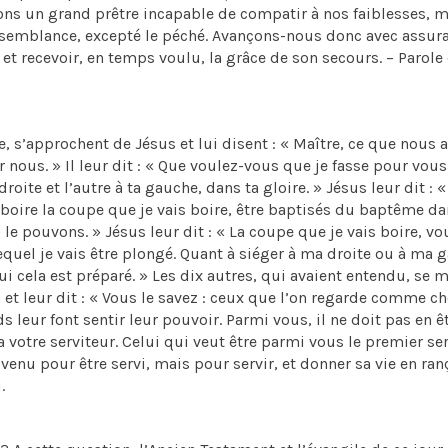
avons un grand prêtre incapable de compatir à nos faiblesses, 
essemblance, excepté le péché. Avançons-nous donc avec assur
 et recevoir, en temps voulu, la grâce de son secours. – Parole
e, s’approchent de Jésus et lui disent : « Maître, ce que nous 
ous. » Il leur dit : « Que voulez-vous que je fasse pour vous 
roite et l’autre à ta gauche, dans ta gloire. » Jésus leur dit : 
oire la coupe que je vais boire, être baptisés du baptême da
s le pouvons. » Jésus leur dit : « La coupe que je vais boire, vo
quel je vais être plongé. Quant à siéger à ma droite ou à ma 
qui cela est préparé. » Les dix autres, qui avaient entendu, se m
 et leur dit : « Vous le savez : ceux que l’on regarde comme ch
leur font sentir leur pouvoir. Parmi vous, il ne doit pas en ê
 votre serviteur. Celui qui veut être parmi vous le premier se
 venu pour être servi, mais pour servir, et donner sa vie en ra
.