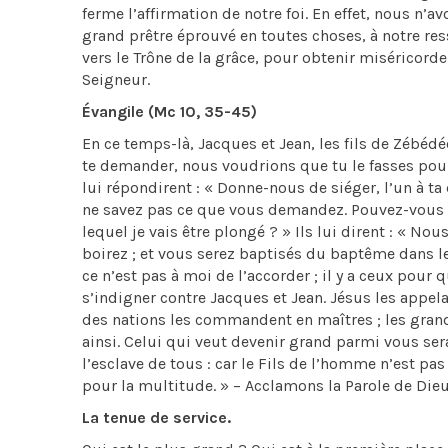
ferme l’affirmation de notre foi. En effet, nous n’
grand prêtre éprouvé en toutes choses, à notre r
vers le Trône de la grâce, pour obtenir miséricorde
Seigneur.
Évangile (Mc 10, 35-45)
En ce temps-là, Jacques et Jean, les fils de Zébédé
te demander, nous voudrions que tu le fasses pour n
lui répondirent : « Donne-nous de siéger, l’un à ta d
ne savez pas ce que vous demandez. Pouvez-vous b
lequel je vais être plongé ? » Ils lui dirent : « Nou
boirez ; et vous serez baptisés du baptême dans le
ce n’est pas à moi de l’accorder ; il y a ceux pour 
s’indigner contre Jacques et Jean. Jésus les appela
des nations les commandent en maîtres ; les grands 
ainsi. Celui qui veut devenir grand parmi vous sera
l’esclave de tous : car le Fils de l’homme n’est pas
pour la multitude. » – Acclamons la Parole de Dieu
La tenue de service.