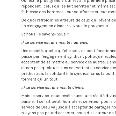
Qui est le plus grand ? Qui est à la première place
répondent : celui qui se fait serviteur et même esc
faiblesse des hommes, leur souffrance et leur mor
De quoi refroidir les ardeurs de ceux qui rêvent d
ils s’engagent en disant : « Nous le pouvons. »
Et nous, le savons-nous ?
I/ Le service est une réalité humaine.
Une société, quelle qu’elle soit, ne peut fonction
passe par l’engagement syndical, politique, ecclési
acceptent de se mettre au service des autres. Dans
et non pas quelques-uns se mettent au service des a
prédication, la solidarité, le syndicalisme, la poli
forment qu’un tout.
II/ Le service est une réalité divine.
Mais le service nous révèle aussi une réalité divi
banale. Il se fait petit, humble et serviteur pour n
service de Dieu va jusqu’à accepter de partager not
N’ayons pas peur d’accepter, nous dit l’auteur de l