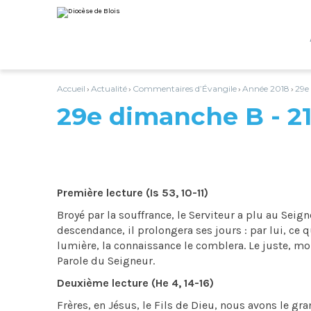
Aller
Outils
au
personnels
contenu.
|
Aller
à
la
navigation
Accueil
Actualité
Commentaires d’Évangile
Année 2018
29e
›
›
›
›
29e dimanche B - 21
Première lecture (Is 53, 10-11)
Broyé par la souffrance, le Serviteur a plu au Seigne
descendance, il prolongera ses jours : par lui, ce q
lumière, la connaissance le comblera. Le juste, mon 
Parole du Seigneur.
Deuxième lecture (He 4, 14-16)
Frères, en Jésus, le Fils de Dieu, nous avons le gra