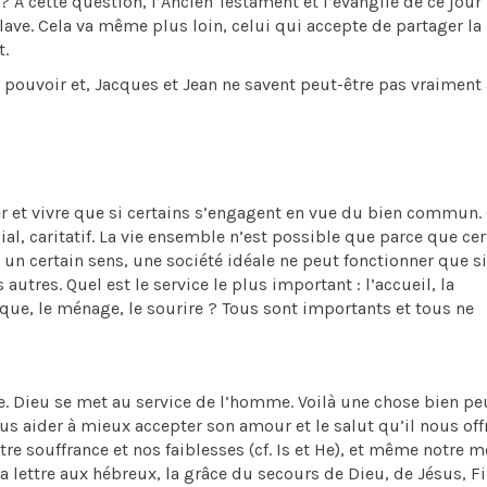
 ? A cette question, l’Ancien Testament et l’évangile de ce jour
lave. Cela va même plus loin, celui qui accepte de partager la
t.
e pouvoir et, Jacques et Jean ne savent peut-être pas vraiment
ner et vivre que si certains s’engagent en vue du bien commun.
al, caritatif. La vie ensemble n’est possible que parce que cer
 un certain sens, une société idéale ne peut fonctionner que s
utres. Quel est le service le plus important : l’accueil, la
tique, le ménage, le sourire ? Tous sont importants et tous ne
ne. Dieu se met au service de l’homme. Voilà une chose bien pe
ous aider à mieux accepter son amour et le salut qu’il nous offr
re souffrance et nos faiblesses (cf. Is et He), et même notre m
a lettre aux hébreux, la grâce du secours de Dieu, de Jésus, Fi