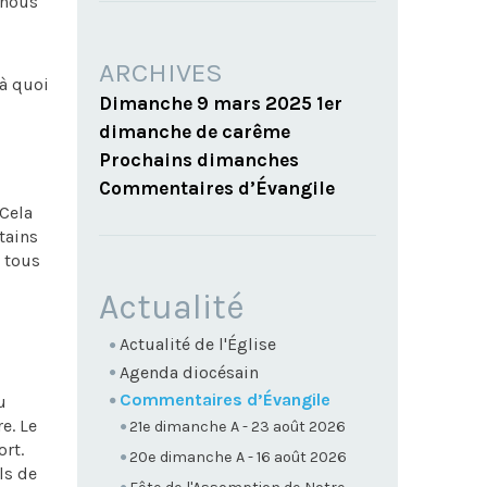
 nous
ARCHIVES
 à quoi
Dimanche 9 mars 2025 1er
dimanche de carême
Prochains dimanches
Commentaires d’Évangile
 Cela
tains
i tous
NAVIGATION
Actualité
Actualité de l'Église
Agenda diocésain
Commentaires d’Évangile
u
e. Le
21e dimanche A - 23 août 2026
ort.
20e dimanche A - 16 août 2026
ls de