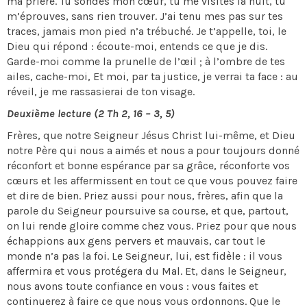
ma prière. Tu sondes mon cœur, tu me visites la nuit, tu
m’éprouves, sans rien trouver. J’ai tenu mes pas sur tes
traces, jamais mon pied n’a trébuché. Je t’appelle, toi, le
Dieu qui répond : écoute-moi, entends ce que je dis.
Garde-moi comme la prunelle de l’œil ; à l’ombre de tes
ailes, cache-moi, Et moi, par ta justice, je verrai ta face : au
réveil, je me rassasierai de ton visage.
Deuxième lecture (2 Th 2, 16 – 3, 5)
Frères, que notre Seigneur Jésus Christ lui-même, et Dieu
notre Père qui nous a aimés et nous a pour toujours donné
réconfort et bonne espérance par sa grâce, réconforte vos
cœurs et les affermissent en tout ce que vous pouvez faire
et dire de bien. Priez aussi pour nous, frères, afin que la
parole du Seigneur poursuive sa course, et que, partout,
on lui rende gloire comme chez vous. Priez pour que nous
échappions aux gens pervers et mauvais, car tout le
monde n’a pas la foi. Le Seigneur, lui, est fidèle : il vous
affermira et vous protégera du Mal. Et, dans le Seigneur,
nous avons toute confiance en vous : vous faites et
continuerez à faire ce que nous vous ordonnons. Que le