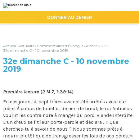
Aller
Outils
au
personnels
contenu.
|

DONNER AU DENIER
Aller
à
la
navigation
Accueil
Actualité
Commentaires d’Évangile
Année 2019
›
›
›
›
32e dimanche C - 10 novembre 2019
32e dimanche C - 10 novembre
2019
Première lecture (2 M 7, 1-2.9-14)
En ces jours-là, sept frères avaient été arrêtés avec leur
mère. À coups de fouet et de nerf de bœuf, le roi Antiocos
voulut les contraindre à manger du porc, viande interdite.
L’un d’eux se fit leur porte-parole et déclara : « Que
cherches-tu à savoir de nous ? Nous sommes prêts à
mourir plutôt que de transgresser les lois de nos pères. »