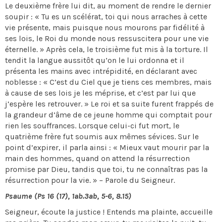
Le deuxième frère lui dit, au moment de rendre le dernier
soupir : « Tu es un scélérat, toi qui nous arraches à cette
vie présente, mais puisque nous mourons par fidélité à
ses lois, le Roi du monde nous ressuscitera pour une vie
éternelle. » Après cela, le troisième fut mis à la torture. Il
tendit la langue aussitôt qu’on le lui ordonna et il
présenta les mains avec intrépidité, en déclarant avec
noblesse : « C’est du Ciel que je tiens ces membres, mais
à cause de ses lois je les méprise, et c’est par lui que
j’espère les retrouver. » Le roi et sa suite furent frappés de
la grandeur d’âme de ce jeune homme qui comptait pour
rien les souffrances. Lorsque celui-ci fut mort, le
quatrième frère fut soumis aux mêmes sévices. Sur le
point d’expirer, il parla ainsi : « Mieux vaut mourir par la
main des hommes, quand on attend la résurrection
promise par Dieu, tandis que toi, tu ne connaîtras pas la
résurrection pour la vie. » – Parole du Seigneur.
Psaume (Ps 16 (17), 1ab.3ab, 5-6, 8.15)
Seigneur, écoute la justice ! Entends ma plainte, accueille