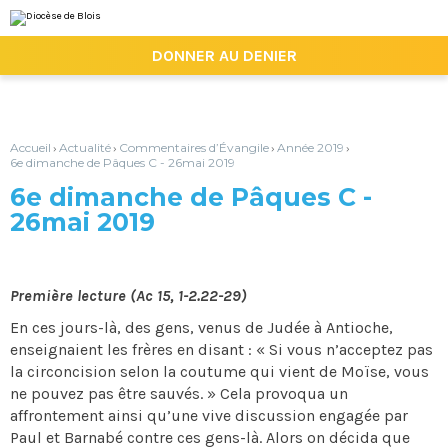
Aller
Outils
au
personnels
contenu.
|

DONNER AU DENIER
Aller
à
la
navigation
Accueil
Actualité
Commentaires d’Évangile
Année 2019
›
›
›
›
6e dimanche de Pâques C - 26mai 2019
6e dimanche de Pâques C -
26mai 2019
Première lecture (Ac 15, 1-2.22-29)
En ces jours-là, des gens, venus de Judée à Antioche,
enseignaient les frères en disant : « Si vous n’acceptez pas
la circoncision selon la coutume qui vient de Moïse, vous
ne pouvez pas être sauvés. » Cela provoqua un
affrontement ainsi qu’une vive discussion engagée par
Paul et Barnabé contre ces gens-là. Alors on décida que