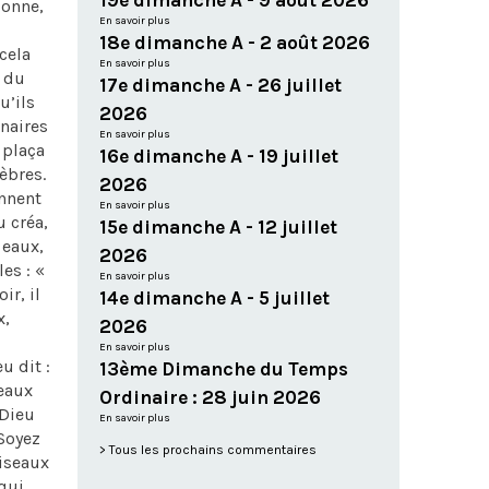
19e dimanche A - 9 août 2026
donne,
En savoir plus
18e dimanche A - 2 août 2026
cela
En savoir plus
t du
17e dimanche A - 26 juillet
u’ils
2026
inaires
En savoir plus
 plaça
16e dimanche A - 19 juillet
èbres.
2026
onnent
En savoir plus
u créa,
15e dimanche A - 12 juillet
 eaux,
2026
es : «
En savoir plus
ir, il
14e dimanche A - 5 juillet
x,
2026
En savoir plus
u dit :
13ème Dimanche du Temps
seaux
Ordinaire : 28 juin 2026
 Dieu
En savoir plus
 Soyez
Tous les prochains commentaires
oiseaux
 qui