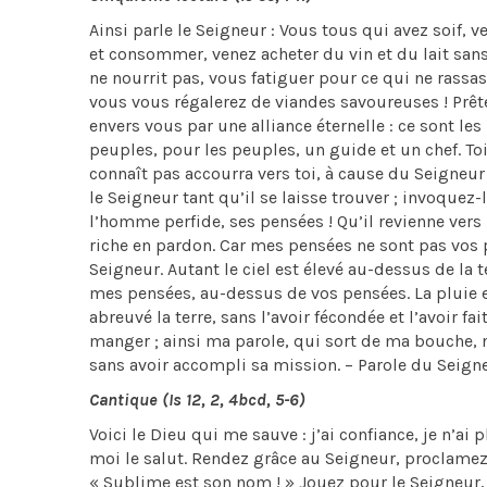
Ainsi parle le Seigneur : Vous tous qui avez soif, 
et consommer, venez acheter du vin et du lait sans
ne nourrit pas, vous fatiguer pour ce qui ne rass
vous vous régalerez de viandes savoureuses ! Prêtez
envers vous par une alliance éternelle : ce sont les 
peuples, pour les peuples, un guide et un chef. Toi
connaît pas accourra vers toi, à cause du Seigneur t
le Seigneur tant qu’il se laisse trouver ; invoquez
l’homme perfide, ses pensées ! Qu’il revienne vers
riche en pardon. Car mes pensées ne sont pas vos 
Seigneur. Autant le ciel est élevé au-dessus de la
mes pensées, au-dessus de vos pensées. La pluie e
abreuvé la terre, sans l’avoir fécondée et l’avoir f
manger ; ainsi ma parole, qui sort de ma bouche, ne
sans avoir accompli sa mission. – Parole du Seign
Cantique (Is 12, 2, 4bcd, 5-6)
Voici le Dieu qui me sauve : j’ai confiance, je n’ai 
moi le salut. Rendez grâce au Seigneur, proclamez 
« Sublime est son nom ! » Jouez pour le Seigneur, il