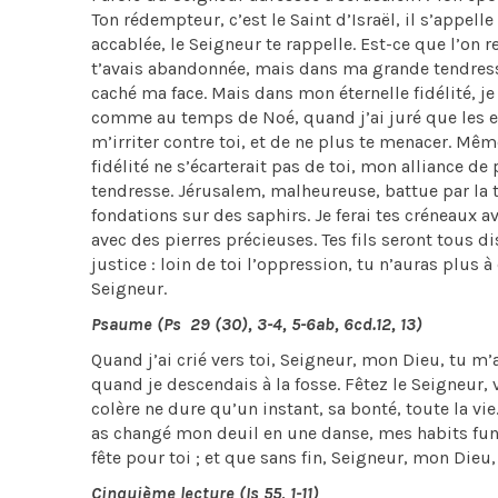
Ton rédempteur, c’est le Saint d’Israël, il s’appe
accablée, le Seigneur te rappelle. Est-ce que l’on r
t’avais abandonnée, mais dans ma grande tendresse,
caché ma face. Mais dans mon éternelle fidélité, je
comme au temps de Noé, quand j’ai juré que les ea
m’irriter contre toi, et de ne plus te menacer. Mêm
fidélité ne s’écarterait pas de toi, mon alliance de
tendresse. Jérusalem, malheureuse, battue par la te
fondations sur des saphirs. Je ferai tes créneaux av
avec des pierres précieuses. Tes fils seront tous di
justice : loin de toi l’oppression, tu n’auras plus à 
Seigneur.
Psaume (Ps 29 (30), 3-4, 5-6ab, 6cd.12, 13)
Quand j’ai crié vers toi, Seigneur, mon Dieu, tu m’
quand je descendais à la fosse. Fêtez le Seigneur, 
colère ne dure qu’un instant, sa bonté, toute la vie.
as changé mon deuil en une danse, mes habits funè
fête pour toi ; et que sans fin, Seigneur, mon Dieu,
Cinquième lecture (Is 55, 1-11)