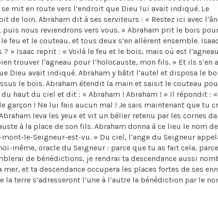
et se mit en route vers l’endroit que Dieu lui avait indiqué. Le
it de loin. Abraham dit à ses serviteurs : « Restez ici avec l’â
, puis nous reviendrons vers vous. » Abraham prit le bois pou
t le feu et le couteau, et tous deux s’en allèrent ensemble. Isaac
? » Isaac reprit : « Voilà le feu et le bois, mais où est l’agnea
en trouver l’agneau pour l’holocauste, mon fils. » Et ils s’en a
ue Dieu avait indiqué. Abraham y bâtit l’autel et disposa le bo
-dessus le bois. Abraham étendit la main et saisit le couteau pou
du haut du ciel et dit : « Abraham ! Abraham ! » Il répondit : 
r le garçon ! Ne lui fais aucun mal ! Je sais maintenant que tu c
» Abraham leva les yeux et vit un bélier retenu par les cornes d
ocauste à la place de son fils. Abraham donna à ce lieu le nom de
le-mont-le-Seigneur-est-vu. » Du ciel, l’ange du Seigneur appe
 moi-même, oracle du Seigneur : parce que tu as fait cela, parc
comblerai de bénédictions, je rendrai ta descendance aussi no
la mer, et ta descendance occupera les places fortes de ses en
 la terre s’adresseront l’une à l’autre la bénédiction par le n