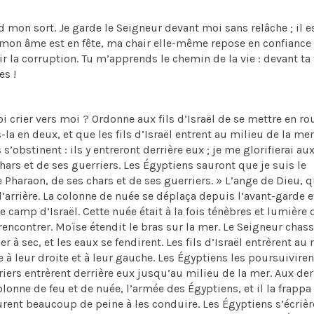
mon sort. Je garde le Seigneur devant moi sans relâche ; il e
 mon âme est en fête, ma chair elle-même repose en confiance 
 la corruption. Tu m’apprends le chemin de la vie : devant ta 
es !
i crier vers moi ? Ordonne aux fils d’Israël de se mettre en rou
-la en deux, et que les fils d’Israël entrent au milieu de la mer
 s’obstinent : ils y entreront derrière eux ; je me glorifierai au
ars et de ses guerriers. Les Égyptiens sauront que je suis le
 Pharaon, de ses chars et de ses guerriers. » L’ange de Dieu, q
l’arrière. La colonne de nuée se déplaça depuis l’avant-garde e
le camp d’Israël. Cette nuée était à la fois ténèbres et lumière 
e rencontrer. Moïse étendit le bras sur la mer. Le Seigneur chass
er à sec, et les eaux se fendirent. Les fils d’Israël entrèrent au
 à leur droite et à leur gauche. Les Égyptiens les poursuivirent
riers entrèrent derrière eux jusqu’au milieu de la mer. Aux der
olonne de feu et de nuée, l’armée des Égyptiens, et il la frappa
eurent beaucoup de peine à les conduire. Les Égyptiens s’écrière