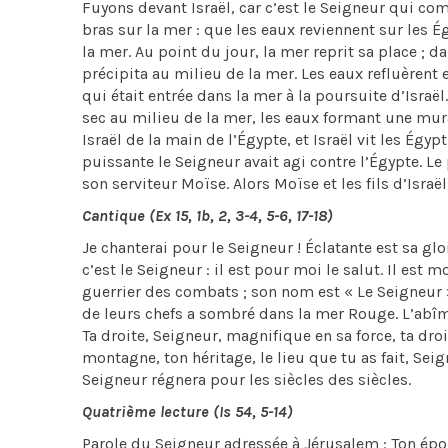
Fuyons devant Israël, car c’est le Seigneur qui com
bras sur la mer : que les eaux reviennent sur les Ég
la mer. Au point du jour, la mer reprit sa place ; da
précipita au milieu de la mer. Les eaux refluèrent 
qui était entrée dans la mer à la poursuite d’Israël.
sec au milieu de la mer, les eaux formant une murai
Israël de la main de l’Égypte, et Israël vit les Égy
puissante le Seigneur avait agi contre l’Égypte. Le 
son serviteur Moïse. Alors Moïse et les fils d’Isra
Cantique (Ex 15, 1b, 2, 3-4, 5-6, 17-18)
Je chanterai pour le Seigneur ! Éclatante est sa gloi
c’est le Seigneur : il est pour moi le salut. Il est m
guerrier des combats ; son nom est « Le Seigneur ».
de leurs chefs a sombré dans la mer Rouge. L’abîme
Ta droite, Seigneur, magnifique en sa force, ta droi
montagne, ton héritage, le lieu que tu as fait, Seig
Seigneur régnera pour les siècles des siècles.
Quatrième lecture (Is 54, 5-14)
Parole du Seigneur adressée à Jérusalem : Ton époux