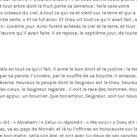
t tout arbre dont le fruit porte sa semence : telle sera votre
s oiseaux du ciel, à tout ce qui va et vient sur la terre et qui a
verte. » Et ce fut ainsi. Et Dieu vit tout ce qu’il avait fait ; e
in : sixième jour. Ainsi furent achevés le ciel et la terre, et tout
uvre qu’il avait faite. Il se reposa, le septième jour, de toute
èle en tout ce qu’il fait. Il aime le bon droit et la justice ; la te
ar sa parole, l’univers, par le souffle de sa bouche. Il amasse, 
 réserve. Heureux le peuple dont le Seigneur est le Dieu, heureu
des cieux, le Seigneur regarde : il voit la race des hommes. No
 un appui, un bouclier. Que ton amour, Seigneur, soit sur nous
 dit : « Abraham ! » Celui-ci répondit : « Me voici ! » Dieu dit :
ac, va au pays de Moriah, et là tu l’offriras en holocauste sur l
bon matin, sella son âne, et prit avec lui deux de ses servite