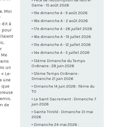
Fête de l'Assomption de Notre-
Dame - 15 août 2026
ne. Moi
19e dimanche A - 9 août 2026
r
18e dimanche A - 2 août 2026
 dit à
17e dimanche A - 26 juillet 2026
u pour
llaient
16e dimanche A - 19 juillet 2026
is,
15e dimanche A - 12 juillet 2026
r
14e dimanche A - 5 juillet 2026
« Me
13ème Dimanche du Temps
rains
Ordinaire : 28 juin 2026
ans un
 « Le-
12ème Temps Ordinaire :
Dimanche 21 juin 2026
la une
e que
Dimanche 14 juin 2026 : 11ème du
TO
mbreuse
nemis.
Le Saint Sacrement : Dimanche 7
juin 2026
om de
Sainte Trinité : Dimanche 31 mai
2026
Dimanche 24 mai 2026 :