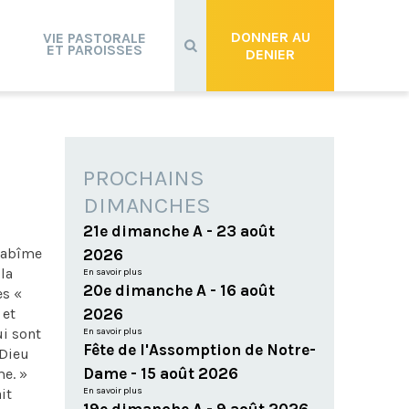
Recherche
avancée…
DONNER AU
VIE PASTORALE
ET PAROISSES
DENIER
PROCHAINS
DIMANCHES
21e dimanche A - 23 août
l’abîme
2026
 la
En savoir plus
20e dimanche A - 16 août
es «
 et
2026
ui sont
En savoir plus
Fête de l'Assomption de Notre-
 Dieu
Dame - 15 août 2026
me. »
it
En savoir plus