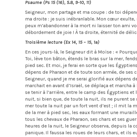
Psaume (Ps 15 (16), 5.8, 9-10, 11)
Seigneur, mon partage et ma coupe : de toi dépend 
ma droite : je suis inébranlable. Mon cœur exulte,
peux m’abandonner à la mort ni laisser ton ami voir
débordement de joie ! À ta droite, éternité de délic
Troisième lecture (Ex 14, 15 – 15, 1a)
En ces jours-là, le Seigneur dit à Moïse : « Pourquo
Toi, lève ton bâton, étends le bras sur la mer, fends
pied sec. Et moi, je ferai en sorte que les Égyptiens
dépens de Pharaon et de toute son armée, de ses ch
Seigneur, quand je me serai glorifié aux dépens de
marchait en avant d’Israël, se déplaça et marcha à 
se tenir à l’arrière, entre le camp des Égyptiens et 
nuit, si bien que, de toute la nuit, ils ne purent s
mer toute la nuit par un fort vent d’est ; il mit la m
de la mer à pied sec, les eaux formant une muraille
tous les chevaux de Pharaon, ses chars et ses guer
heures de la nuit, le Seigneur observa, depuis la c
panique. Il faussa les roues de leurs chars, et ils 