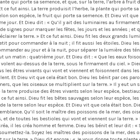
lante qui porte sa semence, et que, sur la terre, l’arbre à fruit 
 ce fut ainsi. La terre produisit l’herbe, la plante qui porte sa
lon son espèce, le fruit qui porte sa semence. Et Dieu vit que 
sième jour. Et Dieu dit : « Qu’il y ait des luminaires au firmamen
t de signes pour marquer les fêtes, les jours et les années ; et q
lairer la terre. » Et ce fut ainsi. Dieu fit les deux grands lum
it pour commander à la nuit ; il fit aussi les étoiles. Dieu les
commander au jour et à la nuit, pour séparer la lumière des tén
y eut un matin : quatrième jour. Et Dieu dit : « Que les eaux fois
 volent au-dessus de la terre, sous le firmament du ciel. » Die
 les êtres vivants qui vont et viennent et foisonnent dans les
ent. Et Dieu vit que cela était bon. Dieu les bénit par ces parol
s, que les oiseaux se multiplient sur la terre. » Il y eut un so
 la terre produise des êtres vivants selon leur espèce, bestiau
ce fut ainsi. Dieu fit les bêtes sauvages selon leur espèce, les
e la terre selon leur espèce. Et Dieu vit que cela était bon. Die
emblance. Qu’il soit le maître des poissons de la mer, des oi
 et de toutes les bestioles qui vont et viennent sur la terre. »
réa, il les créa homme et femme. Dieu les bénit et leur dit : «
 soumettez-la. Soyez les maîtres des poissons de la mer, des 
 sur la terre. » Dieu dit encore : « Je vous donne toute plante