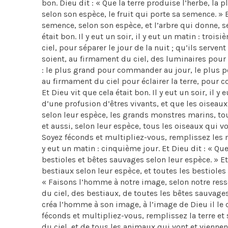
bon. Dieu dit : « Que la terre produise l’herbe, la p
selon son espèce, le fruit qui porte sa semence. » Et
semence, selon son espèce, et l’arbre qui donne, se
était bon. Il y eut un soir, il y eut un matin : troi
ciel, pour séparer le jour de la nuit ; qu’ils serven
soient, au firmament du ciel, des luminaires pour éc
: le plus grand pour commander au jour, le plus pet
au firmament du ciel pour éclairer la terre, pour 
Et Dieu vit que cela était bon. Il y eut un soir, il 
d’une profusion d’êtres vivants, et que les oiseaux
selon leur espèce, les grands monstres marins, tous
et aussi, selon leur espèce, tous les oiseaux qui vol
Soyez féconds et multipliez-vous, remplissez les mer
y eut un matin : cinquième jour. Et Dieu dit : « Que
bestioles et bêtes sauvages selon leur espèce. » Et 
bestiaux selon leur espèce, et toutes les bestioles d
« Faisons l’homme à notre image, selon notre ress
du ciel, des bestiaux, de toutes les bêtes sauvages,
créa l’homme à son image, à l’image de Dieu il le c
féconds et multipliez-vous, remplissez la terre et
du ciel, et de tous les animaux qui vont et viennent