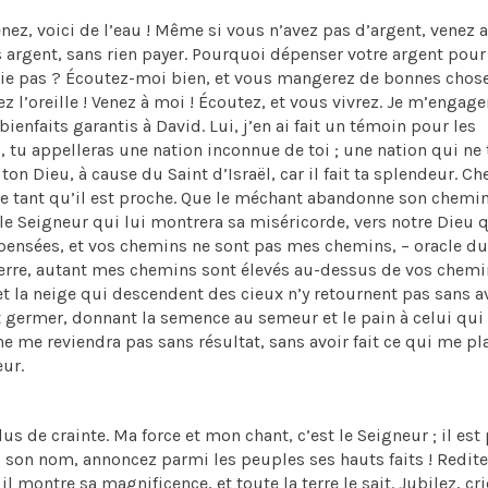
venez, voici de l’eau ! Même si vous n’avez pas d’argent, venez 
 argent, sans rien payer. Pourquoi dépenser votre argent pour
asie pas ? Écoutez-moi bien, et vous mangerez de bonnes chos
 l’oreille ! Venez à moi ! Écoutez, et vous vivrez. Je m’engage
bienfaits garantis à David. Lui, j’en ai fait un témoin pour les
, tu appelleras une nation inconnue de toi ; une nation qui ne 
on Dieu, à cause du Saint d’Israël, car il fait ta splendeur. Ch
-le tant qu’il est proche. Que le méchant abandonne son chemin
 le Seigneur qui lui montrera sa miséricorde, vers notre Dieu q
pensées, et vos chemins ne sont pas mes chemins, – oracle du
 terre, autant mes chemins sont élevés au-dessus de vos chemi
t la neige qui descendent des cieux n’y retournent pas sans a
ait germer, donnant la semence au semeur et le pain à celui qui
 me reviendra pas sans résultat, sans avoir fait ce qui me pla
eur.
plus de crainte. Ma force et mon chant, c’est le Seigneur ; il est
son nom, annoncez parmi les peuples ses hauts faits ! Redites
 montre sa magnificence, et toute la terre le sait. Jubilez, cr