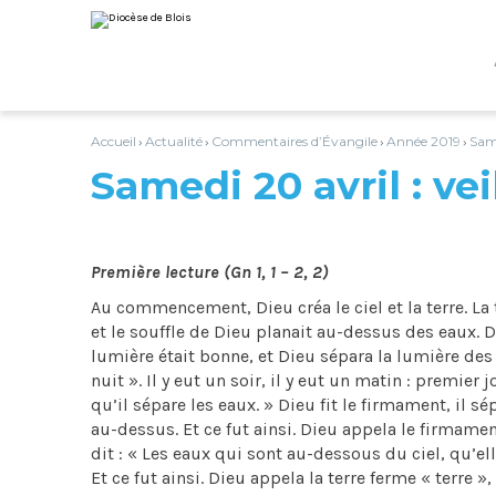
Aller
Outils
au
personnels
contenu.
|
Aller
à
la
navigation
Accueil
Actualité
Commentaires d’Évangile
Année 2019
Same
›
›
›
›
Samedi 20 avril : ve
Première lecture (Gn 1, 1 – 2, 2)
Au commencement, Dieu créa le ciel et la terre. La 
et le souffle de Dieu planait au-dessus des eaux. Die
lumière était bonne, et Dieu sépara la lumière des 
nuit ». Il y eut un soir, il y eut un matin : premier 
qu’il sépare les eaux. » Dieu fit le firmament, il 
au-dessus. Et ce fut ainsi. Dieu appela le firmament 
dit : « Les eaux qui sont au-dessous du ciel, qu’ell
Et ce fut ainsi. Dieu appela la terre ferme « terre »