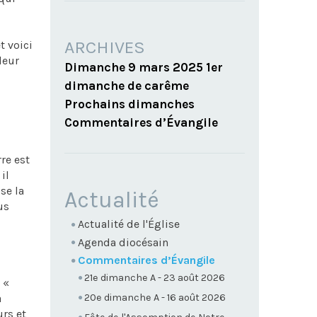
ARCHIVES
t voici
 leur
Dimanche 9 mars 2025 1er
dimanche de carême
Prochains dimanches
Commentaires d’Évangile
rre est
il
se la
NAVIGATION
Actualité
us
Actualité de l'Église
Agenda diocésain
Commentaires d’Évangile
21e dimanche A - 23 août 2026
 «
a
20e dimanche A - 16 août 2026
urs et