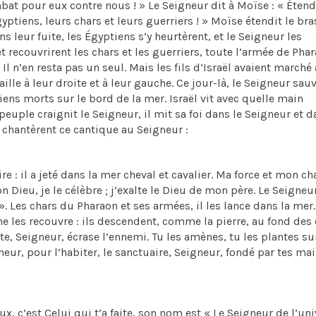
bat pour eux contre nous ! » Le Seigneur dit à Moïse : « Étend
yptiens, leurs chars et leurs guerriers ! » Moïse étendit le bra
ns leur fuite, les Égyptiens s’y heurtèrent, et le Seigneur les
et recouvrirent les chars et les guerriers, toute l’armée de Pha
 Il n’en resta pas un seul. Mais les fils d’Israël avaient marché
lle à leur droite et à leur gauche. Ce jour-là, le Seigneur sau
ptiens morts sur le bord de la mer. Israël vit avec quelle main
peuple craignit le Seigneur, il mit sa foi dans le Seigneur et d
ël chantèrent ce cantique au Seigneur :
re : il a jeté dans la mer cheval et cavalier. Ma force et mon ch
on Dieu, je le célèbre ; j’exalte le Dieu de mon père. Le Seigneur
 Les chars du Pharaon et ses armées, il les lance dans la mer. 
 les recouvre : ils descendent, comme la pierre, au fond des 
te, Seigneur, écrase l’ennemi. Tu les amènes, tu les plantes sur
neur, pour l’habiter, le sanctuaire, Seigneur, fondé par tes mai
, c’est Celui qui t’a faite, son nom est « Le Seigneur de l’uni