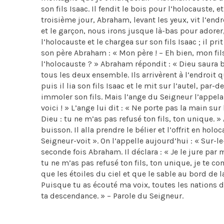
son fils Isaac. Il fendit le bois pour l’holocauste, 
troisième jour, Abraham, levant les yeux, vit l’endro
et le garçon, nous irons jusque là-bas pour adorer
l’holocauste et le chargea sur son fils Isaac ; il pri
son père Abraham : « Mon père ! – Eh bien, mon fils 
l’holocauste ? » Abraham répondit : « Dieu saura bi
tous les deux ensemble. Ils arrivèrent à l’endroit q
puis il lia son fils Isaac et le mit sur l’autel, par
immoler son fils. Mais l’ange du Seigneur l’appela 
voici ! » L’ange lui dit : « Ne porte pas la main su
Dieu : tu ne m’as pas refusé ton fils, ton unique. 
buisson. Il alla prendre le bélier et l’offrit en hol
Seigneur-voit ». On l’appelle aujourd’hui : « Sur-
seconde fois Abraham. Il déclara : « Je le jure par
tu ne m’as pas refusé ton fils, ton unique, je te 
que les étoiles du ciel et que le sable au bord de 
Puisque tu as écouté ma voix, toutes les nations de
ta descendance. » – Parole du Seigneur.