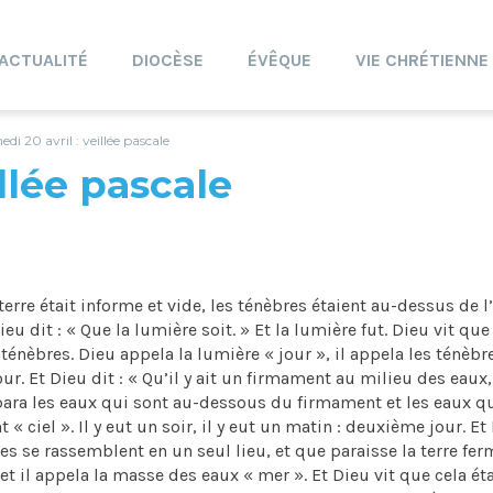
ACTUALITÉ
DIOCÈSE
ÉVÊQUE
VIE CHRÉTIENNE
di 20 avril : veillée pascale
illée pascale
terre était informe et vide, les ténèbres étaient au-dessus de 
u dit : « Que la lumière soit. » Et la lumière fut. Dieu vit que
ténèbres. Dieu appela la lumière « jour », il appela les ténèbr
jour. Et Dieu dit : « Qu’il y ait un firmament au milieu des eaux,
sépara les eaux qui sont au-dessous du firmament et les eaux q
« ciel ». Il y eut un soir, il y eut un matin : deuxième jour. Et
es se rassemblent en un seul lieu, et que paraisse la terre fer
, et il appela la masse des eaux « mer ». Et Dieu vit que cela éta