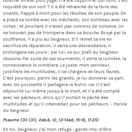
bouche. Arrêté, puis jugé, il a été supprimé. Qui donc s’est
inquiété de son sort ? Il a été retranché de la terre des
vivants, frappé à mort pour les révoltes de son peuple. On
a placé sa tombe avec les méchants, son tombeau avec les
riches ; et pourtant il n’avait pas commis de violence, on
ne trouvait pas de tromperie dans sa bouche. Broyé par la
souffrance, il a plu au Seigneur. S’il remet sa vie en
sacrifice de réparation, il verra une descendance, il
prolongera ses jours : par lui, ce qui plaît au Seigneur
réussira. Par suite de ses tourments, il verra la lumière, la
connaissance le comblera. Le juste, mon serviteur,
justifiera les multitudes, il se chargera de leurs fautes.
C’est pourquoi, parmi les grands, je lui donnerai sa part,
avec les puissants il partagera le butin, car il s’est
dépouillé lui-même jusqu’à la mort, et il a été compté
avec les pécheurs, alors qu’il portait le péché des
multitudes et qu’il intercédait pour les pécheurs. – Parole
du Seigneur.
Psaume (30 (31), 2ab.6, 12, 13-14ad, 15-16, 17.25)
En toi, Seigneur, j’ai mon refuge ; garde-moi d’être