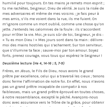
humilié pour toujours. En tes mains je remets mon esprit ;
tu me rachètes, Seigneur, Dieu de vérité. Je suis la risée de
mes adversaires et même de mes voisins ; je fais peur à
mes amis, s’ils me voient dans la rue, ils me fuient. On
m’ignore comme un mort oublié, comme une chose qu’on
jette. J’entends les calomnies de la foule : ils s’accordent
pour m’ôter la vie. Moi, je suis sûr de toi, Seigneur, je dis :
« Tu es mon Dieu ! » Mes jours sont dans ta main : délivre-
moi des mains hostiles qui s’acharnent. Sur ton serviteur,
que s’illumine ta face ; sauve-moi par ton amour. Soyez
forts, prenez courage, vous tous qui espérez le Seigneur !
Deuxième lecture (He 4, 14-16 ; 5, 7-9)
Frères, en Jésus, le Fils de Dieu, nous avons le grand
prêtre par excellence, celui qui a traversé les cieux ; tenons
donc ferme l’affirmation de notre foi. En effet, nous n’avons
pas un grand prêtre incapable de compatir à nos
faiblesses, mais un grand prêtre éprouvé en toutes choses,
à notre ressemblance, excepté le péché. Avançons-nous
donc avec assurance vers le Trône de la grâce, pour obtenir