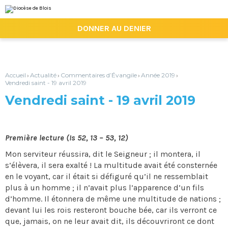
Aller
Outils
au
personnels
contenu.
|

DONNER AU DENIER
Aller
à
la
navigation
Accueil
Actualité
Commentaires d’Évangile
Année 2019
›
›
›
›
Vendredi saint - 19 avril 2019
Vendredi saint - 19 avril 2019
Première lecture (Is 52, 13 – 53, 12)
Mon serviteur réussira, dit le Seigneur ; il montera, il
s’élèvera, il sera exalté ! La multitude avait été consternée
en le voyant, car il était si défiguré qu’il ne ressemblait
plus à un homme ; il n’avait plus l’apparence d’un fils
d’homme. Il étonnera de même une multitude de nations ;
devant lui les rois resteront bouche bée, car ils verront ce
que, jamais, on ne leur avait dit, ils découvriront ce dont