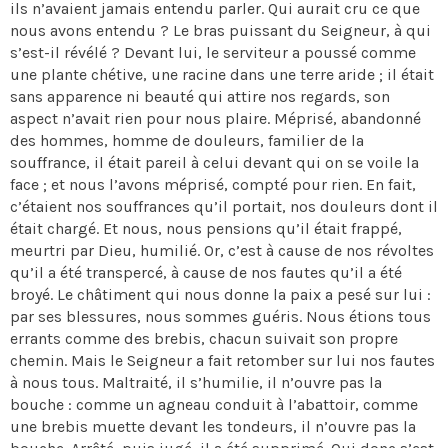
ils n’avaient jamais entendu parler. Qui aurait cru ce que
nous avons entendu ? Le bras puissant du Seigneur, à qui
s’est-il révélé ? Devant lui, le serviteur a poussé comme
une plante chétive, une racine dans une terre aride ; il était
sans apparence ni beauté qui attire nos regards, son
aspect n’avait rien pour nous plaire. Méprisé, abandonné
des hommes, homme de douleurs, familier de la
souffrance, il était pareil à celui devant qui on se voile la
face ; et nous l’avons méprisé, compté pour rien. En fait,
c’étaient nos souffrances qu’il portait, nos douleurs dont il
était chargé. Et nous, nous pensions qu’il était frappé,
meurtri par Dieu, humilié. Or, c’est à cause de nos révoltes
qu’il a été transpercé, à cause de nos fautes qu’il a été
broyé. Le châtiment qui nous donne la paix a pesé sur lui :
par ses blessures, nous sommes guéris. Nous étions tous
errants comme des brebis, chacun suivait son propre
chemin. Mais le Seigneur a fait retomber sur lui nos fautes
à nous tous. Maltraité, il s’humilie, il n’ouvre pas la
bouche : comme un agneau conduit à l’abattoir, comme
une brebis muette devant les tondeurs, il n’ouvre pas la