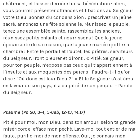
châtiment, et laisser derrière lui sa bénédiction : alors,
vous pourrez présenter offrandes et libations au Seigneur
votre Dieu. Sonnez du cor dans Sion : prescrivez un jeûne
sacré, annoncez une fête solennelle, réunissez le peuple,
tenez une assemblée sainte, rassemblez les anciens,
réunissez petits enfants et nourrissons ! Que le jeune
époux sorte de sa maison, que la jeune mariée quitte sa
chambre ! Entre le portail et l’autel, les prêtres, serviteurs
du Seigneur, iront pleurer et diront : « Pitié, Seigneur,
pour ton peuple, n’expose pas ceux qui t’appartiennent à
l’insulte et aux moqueries des païens ! Faudra-t-il qu’on
dise : “Où donc est leur Dieu ?” » Et le Seigneur s’est ému
en faveur de son pays, il a eu pitié de son peuple. – Parole
du Seigneur.
Psaume (Ps 50, 3-4, 5-6ab, 12-13, 14.17)
Pitié pour moi, mon Dieu, dans ton amour, selon ta grande
miséricorde, efface mon péché. Lave-moi tout entier de ma
faute, purifie-moi de mon offense. Oui, je connais mon