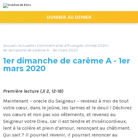
Aller
Outils
au
personnels
contenu.
|

DONNER AU DENIER
Aller
à
la
navigation
Accueil
Actualité
Commentaires d’Évangile
Année 2020
›
›
›
›
1er dimanche de carême A - 1er mars 2020
1er dimanche de carême A - 1er
mars 2020
Première lecture (Jl 2, 12-18)
Maintenant – oracle du Seigneur – revenez à moi de tout
votre cœur, dans le jeûne, les larmes et le deuil ! Déchirez
vos cœurs et non pas vos vêtements, et revenez au
Seigneur votre Dieu, car il est tendre et miséricordieux,
lent à la colère et plein d’amour, renonçant au châtiment.
Qui sait ? Il pourrait revenir, il pourrait renoncer au