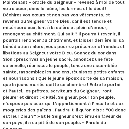
Maintenant – oracle du Seigneur – revenez à moi de tout
votre cœur, dans le jeûne, les larmes et le deuil !
Déchirez vos cœurs et non pas vos vêtements, et
revenez au Seigneur votre Dieu, car il est tendre et
miséricordieux, lent à la colère et plein d’amour,
renonçant au châtiment. Qui sait ? Il pourrait revenir, il
pourrait renoncer au châtiment, et laisser derrière lui sa
bénédiction : alors, vous pourrez présenter offrandes et
libations au Seigneur votre Dieu. Sonnez du cor dans
Sion : prescrivez un jeûne sacré, annoncez une fête
solennelle, réunissez le peuple, tenez une assemblée
sainte, rassemblez les anciens, réunissez petits enfants
et nourrissons ! Que le jeune époux sorte de sa maison,
que la jeune mariée quitte sa chambre ! Entre le portail
et l’autel, les prêtres, serviteurs du Seigneur, iront
pleurer et diront : « Pitié, Seigneur, pour ton peuple,
n’expose pas ceux qui t’appartiennent à l’insulte et aux
moqueries des païens ! Faudra-t-il qu’on dise : “Où donc
est leur Dieu ?” » Et le Seigneur s’est ému en faveur de
son pays, il a eu pitié de son peuple. – Parole du
Seigneur.