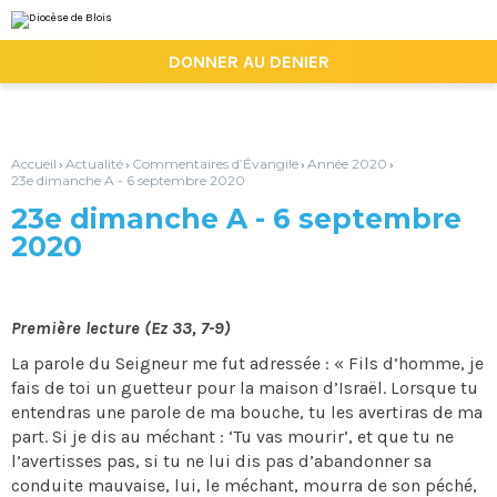
Aller
Outils
au
personnels
contenu.
|

DONNER AU DENIER
Aller
à
la
navigation
Accueil
Actualité
Commentaires d’Évangile
Année 2020
›
›
›
›
23e dimanche A - 6 septembre 2020
23e dimanche A - 6 septembre
2020
Première lecture (Ez 33, 7-9)
La parole du Seigneur me fut adressée : « Fils d’homme, je
fais de toi un guetteur pour la maison d’Israël. Lorsque tu
entendras une parole de ma bouche, tu les avertiras de ma
part. Si je dis au méchant : ‘Tu vas mourir’, et que tu ne
l’avertisses pas, si tu ne lui dis pas d’abandonner sa
conduite mauvaise, lui, le méchant, mourra de son péché,