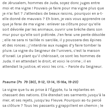
de Jérusalem, hommes de Juda, soyez donc juges entre
moi et ma vigne ! Pouvais-je faire pour ma vigne plus que
je n’ai fait ? J’attendais de beaux raisins, pourquoi en a-t-
elle donné de mauvais ? Eh bien, je vais vous apprendre ce
que je ferai de ma vigne : enlever sa clôture pour qu’elle
soit dévorée par les animaux, ouvrir une brèche dans son
mur pour qu’elle soit piétinée. J’en ferai une pente désolée
; elle ne sera ni taillée ni sarclée, il y poussera des épines
et des ronces ; j’interdirai aux nuages d’y faire tomber la
pluie. La vigne du Seigneur de l’univers, c’est la maison
d’Israël. Le plant qu’il chérissait, ce sont les hommes de
Juda. Il en attendait le droit, et voici le crime ; il en
attendait la justice, et voici les cris. – Parole du Seigneur.
Psaume (Ps 79 (80), 9-12, 13-14, 15-16a, 19-20)
La vigne que tu as prise à l’Égypte, tu la replantes en
chassant des nations. Elle étendait ses sarments jusqu’à la
mer, et ses rejets, jusqu’au Fleuve. Pourquoi as-tu percé
sa clôture ? Tous les passants y grappillent en chemin ; le