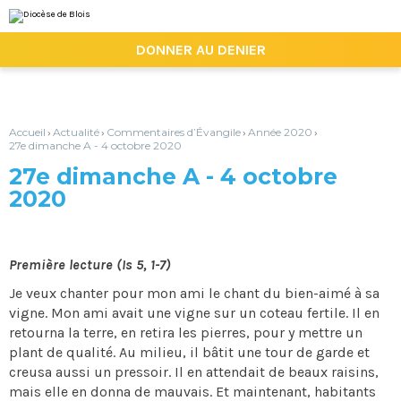
Aller
Outils
au
personnels
contenu.
|

DONNER AU DENIER
Aller
à
la
navigation
Accueil
Actualité
Commentaires d’Évangile
Année 2020
›
›
›
›
27e dimanche A - 4 octobre 2020
27e dimanche A - 4 octobre
2020
Première lecture (Is 5, 1-7)
Je veux chanter pour mon ami le chant du bien-aimé à sa
vigne. Mon ami avait une vigne sur un coteau fertile. Il en
retourna la terre, en retira les pierres, pour y mettre un
plant de qualité. Au milieu, il bâtit une tour de garde et
creusa aussi un pressoir. Il en attendait de beaux raisins,
mais elle en donna de mauvais. Et maintenant, habitants