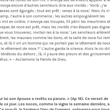
nvoya encore d’autres serviteurs dire aux invités : ‘Voilà : j’ai
s sont égorgés ; tout est prêt : venez à la noce.’ Mais ils n
champ, l’autre à son commerce ; les autres empoignèrent les
e mit en colère, il envoya ses troupes, fit périr les meurtriers e
Le repas de noce est prêt, mais les invités n’en étaient pas digne
 vous trouverez, invitez-les à la noce.’ Les serviteurs allèrent
èrent, les mauvais comme les bons, et la salle de noce fut rem
, et là il vit un homme qui ne portait pas le vêtement de noce.
le vêtement de noce ?’ L’autre garda le silence. Alors le roi di
es ténèbres du dehors ; là, il y aura des pleurs et des grincemen
élus. » – Acclamons la Parole de Dieu.
r lui son épouse a revêtu sa parure. » (Ap 19). Ce verset de
e ce jour. Les noces, comme la vigne la semaine dernière, s
 Ce jour-là, le Seigneur Dieu de l’univers, préparera pour tous