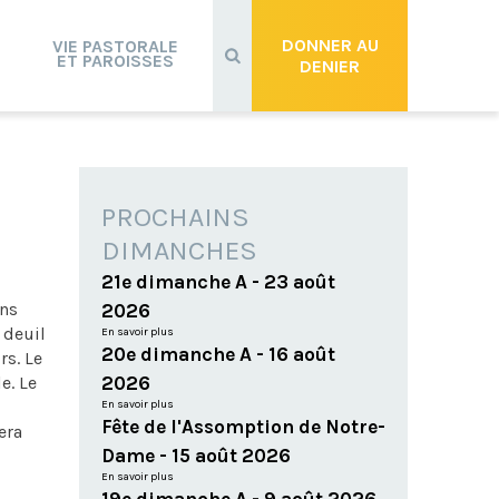
Recherche
avancée…
DONNER AU
VIE PASTORALE
ET PAROISSES
DENIER
PROCHAINS
DIMANCHES
21e dimanche A - 23 août
ins
2026
 deuil
En savoir plus
20e dimanche A - 16 août
rs. Le
e. Le
2026
En savoir plus
Fête de l'Assomption de Notre-
era
Dame - 15 août 2026
En savoir plus