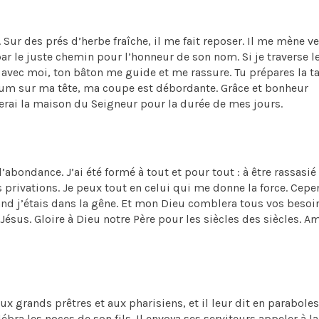
Sur des prés d’herbe fraîche, il me fait reposer. Il me mène ve
 par le juste chemin pour l’honneur de son nom. Si je traverse l
s avec moi, ton bâton me guide et me rassure. Tu prépares la t
um sur ma tête, ma coupe est débordante. Grâce et bonheur
erai la maison du Seigneur pour la durée de mes jours.
l’abondance. J’ai été formé à tout et pour tout : à être rassasié 
es privations. Je peux tout en celui qui me donne la force. Cepe
and j’étais dans la gêne. Et mon Dieu comblera tous vos besoi
ésus. Gloire à Dieu notre Père pour les siècles des siècles. Am
x grands prêtres et aux pharisiens, et il leur dit en paraboles 
ra les noces de son fils. Il envoya ses serviteurs appeler à l