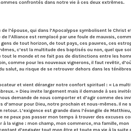
 sommes confrontés dans notre vie à ces deux extrêmes.
u de l’épouse, qui dans l’Apocalypse symbolisent le Christ e
uple de l’Alliance est remplacé par une foule de mauvais, com
 gens de tout horizon, de tout pays, ces pauvres, ces estro
mêmes, c’est la multitude des baptisés ou non, quel que soi
lle tout le monde et ne fait pas de distinctions entre les ho
oin, comme pour les nouveaux vignerons, il faut revêtir, d’o
du salut, au risque de se retrouver dehors dans les ténèbre
ateur et vient déranger notre confort spirituel : « La mult
reux. » Dieu invite largement mais il demande à ses invité
 Il nous demande de nous comporter et d’agir comme des inv
ns d’amour pour Dieu, notre prochain et nous-mêmes. Il ne s
n retour. L’exigence est grande dans l’évangile de Matthieu,
 Je ne peux pas passer mon temps à trouver des excuses 
ailler à la vigne : mon champ, mon commerce, ma famille, mon
acceptant d’engager tout mon être et toute ma vie à la suite 