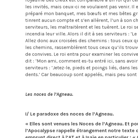
les invités, mais ceux-ci ne voulaient pas venir. Il e
préparé mon banquet, mes bœufs et mes bêtes grasse
tinrent aucun compte et s’en allèrent, l’un à son 
serviteurs, les maltraitèrent et les tuèrent. Le roi s
incendia leur ville. Alors il dit à ses serviteurs : ‘
Allez donc aux croisées des chemins : tous ceux que
les chemins, rassemblèrent tous ceux qu’ils trouv
de convives. Le roi entra pour examiner les convives
dit : ‘Mon ami, comment es-tu entré ici, sans avoir 
serviteurs : ‘Jetez-le, pieds et poings liés, dans l
dents.’ Car beaucoup sont appelés, mais peu sont 
Les noces de l’Agneau.
I/ Le paradoxe des noces de l’Agneau.
« Elles sont venues les Noces de l’Agneau. Et pou
l’Apocalypse rappelle étrangement notre texte d
emprunt direct à l’AT et à Isaïe en particulier : «