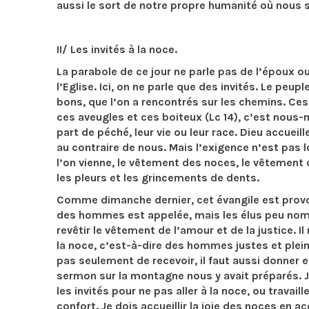
aussi le sort de notre propre humanité où nous
II/ Les invités à la noce.
La parabole de ce jour ne parle pas de l’époux o
l’Eglise. Ici, on ne parle que des invités. Le pe
bons, que l’on a rencontrés sur les chemins. Ces
ces aveugles et ces boiteux (Lc 14), c’est nous-
part de péché, leur vie ou leur race. Dieu accuei
au contraire de nous. Mais l’exigence n’est pas l
l’on vienne, le vêtement des noces, le vêtement 
les pleurs et les grincements de dents.
Comme dimanche dernier, cet évangile est provoc
des hommes est appelée, mais les élus peu nomb
revêtir le vêtement de l’amour et de la justice.
la noce, c’est-à-dire des hommes justes et plei
pas seulement de recevoir, il faut aussi donner e
sermon sur la montagne nous y avait préparés.
les invités pour ne pas aller à la noce, ou trav
confort. Je dois accueillir la joie des noces en 