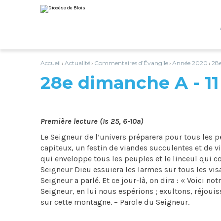
Aller
Outils
au
personnels
contenu.
|
Aller
à
la
navigation
Accueil
Actualité
Commentaires d’Évangile
Année 2020
28e
›
›
›
›
28e dimanche A - 11
Première lecture (Is 25, 6-10a)
Le Seigneur de l’univers préparera pour tous les p
capiteux, un festin de viandes succulentes et de vi
qui enveloppe tous les peuples et le linceul qui co
Seigneur Dieu essuiera les larmes sur tous les visag
Seigneur a parlé. Et ce jour-là, on dira : « Voici not
Seigneur, en lui nous espérions ; exultons, réjoui
sur cette montagne. – Parole du Seigneur.