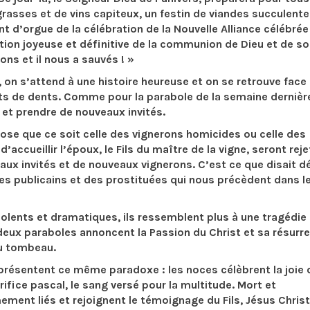
rasses et de vins capiteux, un festin de viandes succulente
t d’orgue de la célébration de la Nouvelle Alliance célébrée
ation joyeuse et définitive de la communion de Dieu et de s
ions et il nous a sauvés ! »
on s’attend à une histoire heureuse et on se retrouve face 
nts de dents. Comme pour la parabole de la semaine dernièr
on et prendre de nouveaux invités.
ose que ce soit celle des vignerons homicides ou celle des
’accueillir l’époux, le Fils du maître de la vigne, seront rej
ux invités et de nouveaux vignerons. C’est ce que disait d
s publicains et des prostituées qui nous précèdent dans l
lents et dramatiques, ils ressemblent plus à une tragédie
deux paraboles annoncent la Passion du Christ et sa résurre
 du tombeau.
présentent ce même paradoxe : les noces célèbrent la joie 
rifice pascal, le sang versé pour la multitude. Mort et
mement liés et rejoignent le témoignage du Fils, Jésus Chris