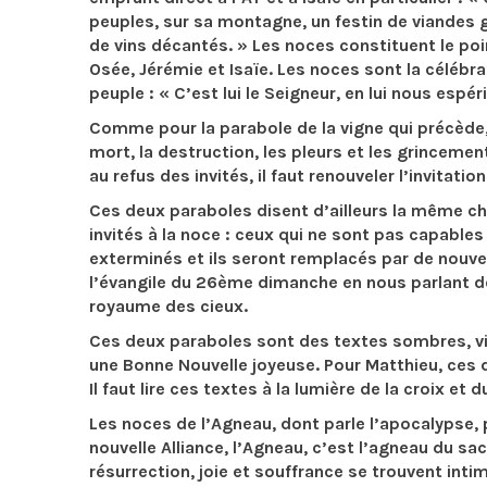
peuples, sur sa montagne, un festin de viandes g
de vins décantés. » Les noces constituent le poin
Osée, Jérémie et Isaïe. Les noces sont la célébr
peuple : « C’est lui le Seigneur, en lui nous espér
Comme pour la parabole de la vigne qui précède, 
mort, la destruction, les pleurs et les grinceme
au refus des invités, il faut renouveler l’invitati
Ces deux paraboles disent d’ailleurs la même ch
invités à la noce : ceux qui ne sont pas capables d
exterminés et ils seront remplacés par de nouvea
l’évangile du 26ème dimanche en nous parlant de
royaume des cieux.
Ces deux paraboles sont des textes sombres, vio
une Bonne Nouvelle joyeuse. Pour Matthieu, ces 
Il faut lire ces textes à la lumière de la croix et
Les noces de l’Agneau, dont parle l’apocalypse, 
nouvelle Alliance, l’Agneau, c’est l’agneau du sac
résurrection, joie et souffrance se trouvent inti