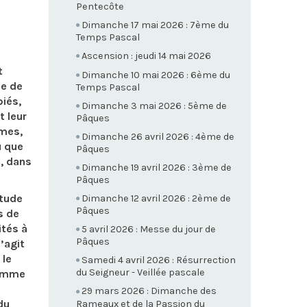
Pentecôte
Dimanche 17 mai 2026 : 7ème du
Temps Pascal
Ascension : jeudi 14 mai 2026
t
Dimanche 10 mai 2026 : 6ème du
me de
Temps Pascal
piés,
Dimanche 3 mai 2026 : 5ème de
t leur
Pâques
mmes,
Dimanche 26 avril 2026 : 4ème de
ù que
Pâques
s, dans
Dimanche 19 avril 2026 : 3ème de
Pâques
itude
Dimanche 12 avril 2026 : 2ème de
Pâques
s de
ités à
5 avril 2026 : Messe du jour de
Pâques
’agit
 le
Samedi 4 avril 2026 : Résurrection
du Seigneur - Veillée pascale
comme
29 mars 2026 : Dimanche des
du
Rameaux et de la Passion du