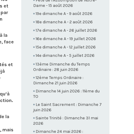
Fête de l'Assomption de Notre-
s et
Dame - 15 août 2026
 par
19e dimanche A - 9 août 2026
on
18e dimanche A - 2 août 2026
17e dimanche A - 26 juillet 2026
à la
16e dimanche A - 19 juillet 2026
e, face
15e dimanche A - 12 juillet 2026
14e dimanche A - 5 juillet 2026
13ème Dimanche du Temps
etés et
Ordinaire : 28 juin 2026
éjà
e
12ème Temps Ordinaire :
Dimanche 21 juin 2026
Dimanche 14 juin 2026 : 11ème du
 qu’à
TO
ction.
Le Saint Sacrement : Dimanche 7
juin 2026
de la
Sainte Trinité : Dimanche 31 mai
2026
t, mais
Dimanche 24 mai 2026 :