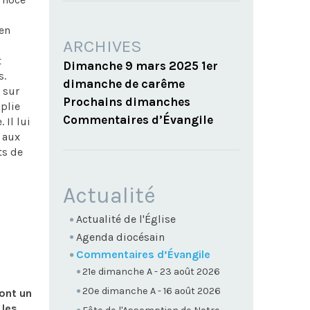
’en
ARCHIVES
t
Dimanche 9 mars 2025 1er
s.
dimanche de carême
 sur
Prochains dimanches
plie
Commentaires d’Évangile
 Il lui
t aux
ts de
NAVIGATION
Actualité
Actualité de l'Église
Agenda diocésain
Commentaires d’Évangile
21e dimanche A - 23 août 2026
20e dimanche A - 16 août 2026
ont un
 les