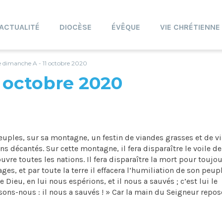
ACTUALITÉ
DIOCÈSE
ÉVÊQUE
VIE CHRÉTIENNE
 dimanche A - 11 octobre 2020
 octobre 2020
euples, sur sa montagne, un festin de viandes grasses et de v
ns décantés. Sur cette montagne, il fera disparaître le voile de
uvre toutes les nations. Il fera disparaître la mort pour toujou
es, et par toute la terre il effacera l’humiliation de son peupl
re Dieu, en lui nous espérions, et il nous a sauvés ; c’est lui le
ssons-nous : il nous a sauvés ! » Car la main du Seigneur repos