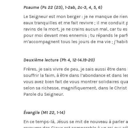
Psaume (Ps 22 (23), 1-2ab, 2c-3, 4, 5, 6)
Le Seigneur est mon berger : je ne manque de rien. 
eaux tranquilles et me fait revivre ; il me conduit
ravins de la mort, je ne crains aucun mal, car tu e
pour moi devant mes ennemis ; tu répands le parf
m’accompagnent tous les jours de ma vie ; j’habit
Deuxième lecture (Ph 4, 12-14.19-20)
Frères, je sais vivre de peu, je sais aussi être dans 
souffrir la faim, à être dans l’abondance et dans l
vous avez bien fait de vous montrer solidaires qu
selon sa richesse, magnifiquement, dans le Christ J
Parole du Seigneur.
Évangile (Mt 22, 1-14)
En ce temps-là, Jésus se mit de nouveau à parler au
royaume des Cieux est comparable à un roi qui céléb