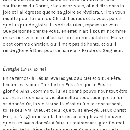
souffrances du Christ, réjouissez-vous, afin d’être dans la
joie et l’allégresse quand sa gloire se révélera. Si l’on vous
insulte pour le nom du Christ, heureux êtes-vous, parce
que l’Esprit de gloire, l’Esprit de Dieu, repose sur vous.
Que personne d’entre vous, en effet, n’ait à souffrir comme
meurtrier, voleur, malfaiteur, ou comme agitateur. Mais si
c’est comme chrétien, qu’il n’ait pas de honte, et qu’il
rende gloire à Dieu pour ce nom-là. – Parole du Seigneur.
Évangile (Jn 17, 1b-11a)
En ce temps-là, Jésus leva les yeux au ciel et dit : « Père,
l’heure est venue. Glorifie ton Fils afin que le Fils te
glorifie. Ainsi, comme tu lui as donné pouvoir sur tout être
de chair, il donnera la vie éternelle à tous ceux que tu lui
as donnés. Or, la vie éternelle, c’est qu’ils te connaissent,
toi le seul vrai Dieu, et celui que tu as envoyé, Jésus Christ.
Moi, je t’ai glorifié sur la terre en accomplissant l’œuvre
que tu m’avais donnée à faire. Et maintenant, glorifie-moi
auprès de toi, Père, de la gloire que j’avais auprès de toi