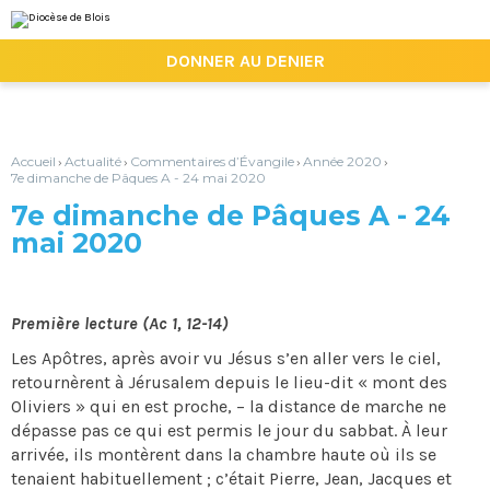
Aller
Outils
au
personnels
contenu.
|

DONNER AU DENIER
Aller
à
la
navigation
Accueil
Actualité
Commentaires d’Évangile
Année 2020
›
›
›
›
7e dimanche de Pâques A - 24 mai 2020
7e dimanche de Pâques A - 24
mai 2020
Première lecture (Ac 1, 12-14)
Les Apôtres, après avoir vu Jésus s’en aller vers le ciel,
retournèrent à Jérusalem depuis le lieu-dit « mont des
Oliviers » qui en est proche, – la distance de marche ne
dépasse pas ce qui est permis le jour du sabbat. À leur
arrivée, ils montèrent dans la chambre haute où ils se
tenaient habituellement ; c’était Pierre, Jean, Jacques et