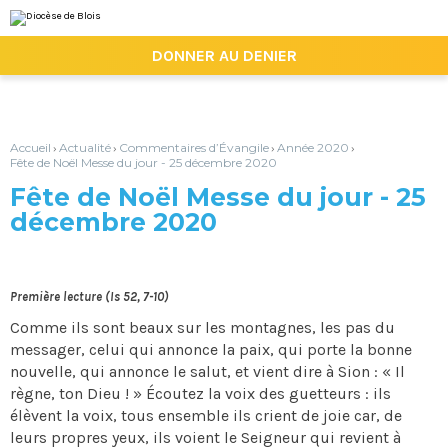
Aller
Outils
au
personnels
contenu.
|

DONNER AU DENIER
Aller
à
la
navigation
Accueil
Actualité
Commentaires d’Évangile
Année 2020
›
›
›
›
Fête de Noël Messe du jour - 25 décembre 2020
Fête de Noël Messe du jour - 25
décembre 2020
Première lecture (Is 52, 7-10)
Comme ils sont beaux sur les montagnes, les pas du
messager, celui qui annonce la paix, qui porte la bonne
nouvelle, qui annonce le salut, et vient dire à Sion : « Il
règne, ton Dieu ! » Écoutez la voix des guetteurs : ils
élèvent la voix, tous ensemble ils crient de joie car, de
leurs propres yeux, ils voient le Seigneur qui revient à