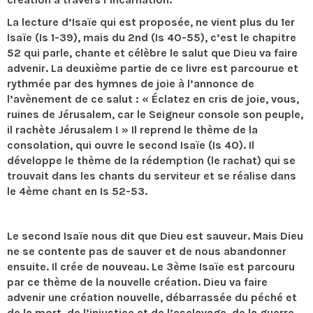
La lecture d’Isaïe qui est proposée, ne vient plus du 1er
Isaïe (Is 1-39), mais du 2nd (Is 40-55), c’est le chapitre
52 qui parle, chante et célèbre le salut que Dieu va faire
advenir. La deuxième partie de ce livre est parcourue et
rythmée par des hymnes de joie à l’annonce de
l’avènement de ce salut : « Éclatez en cris de joie, vous,
ruines de Jérusalem, car le Seigneur console son peuple,
il rachète Jérusalem ! » Il reprend le thème de la
consolation, qui ouvre le second Isaïe (Is 40). Il
développe le thème de la rédemption (le rachat) qui se
trouvait dans les chants du serviteur et se réalise dans
le 4ème chant en Is 52-53.
Le second Isaïe nous dit que Dieu est sauveur. Mais Dieu
ne se contente pas de sauver et de nous abandonner
ensuite. Il crée de nouveau. Le 3ème Isaïe est parcouru
par ce thème de la nouvelle création. Dieu va faire
advenir une création nouvelle, débarrassée du péché et
de la mort, de l’injustice et de l’esclavage, de la guerre