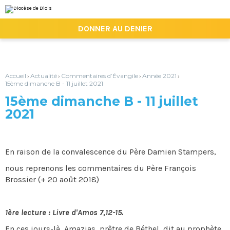
Aller
Outils
au
personnels
contenu.
|

DONNER AU DENIER
Aller
à
la
navigation
Accueil
Actualité
Commentaires d’Évangile
Année 2021
›
›
›
›
15ème dimanche B - 11 juillet 2021
15ème dimanche B - 11 juillet
2021
En raison de la convalescence du Père Damien Stampers,
nous reprenons les commentaires du Père François
Brossier (+ 20 août 2018)
1ère lecture : Livre d'Amos 7,12-15.
En ces jours-là, Amazias, prêtre de Béthel, dit au prophète