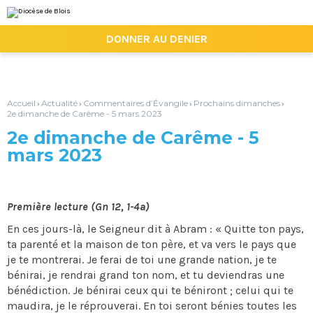
Aller
Outils
au
personnels
contenu.
|

DONNER AU DENIER
Aller
à
la
navigation
Accueil
Actualité
Commentaires d’Évangile
Prochains dimanches
›
›
›
›
2e dimanche de Carême - 5 mars 2023
2e dimanche de Carême - 5
mars 2023
Première lecture (Gn 12, 1-4a)
En ces jours-là, le Seigneur dit à Abram : « Quitte ton pays,
ta parenté et la maison de ton père, et va vers le pays que
je te montrerai. Je ferai de toi une grande nation, je te
bénirai, je rendrai grand ton nom, et tu deviendras une
bénédiction. Je bénirai ceux qui te béniront ; celui qui te
maudira, je le réprouverai. En toi seront bénies toutes les