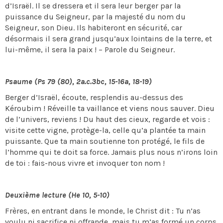
d’Israël. Il se dressera et il sera leur berger par la
puissance du Seigneur, par la majesté du nom du
Seigneur, son Dieu. Ils habiteront en sécurité, car
désormais il sera grand jusqu’aux lointains de la terre, et
lui-même, il sera la paix ! – Parole du Seigneur.
Psaume (Ps 79 (80), 2a.c.3bc, 15-16a, 18-19)
Berger d’Israël, écoute, resplendis au-dessus des
Kéroubim ! Réveille ta vaillance et viens nous sauver. Dieu
de l’univers, reviens ! Du haut des cieux, regarde et vois :
visite cette vigne, protège-la, celle qu’a plantée ta main
puissante. Que ta main soutienne ton protégé, le fils de
l’homme qui te doit sa force. Jamais plus nous n’irons loin
de toi : fais-nous vivre et invoquer ton nom !
Deuxième lecture (He 10, 5-10)
Frères, en entrant dans le monde, le Christ dit : Tu n’as
voulu ni sacrifice ni offrande, mais tu m’as formé un corps.