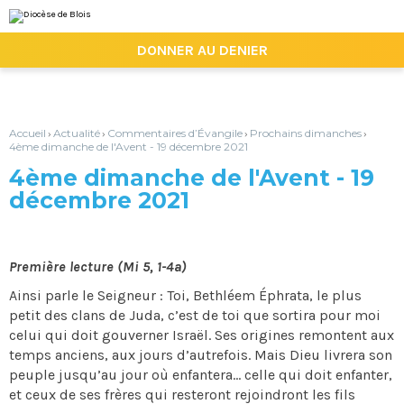
Aller
Outils
au
personnels
contenu.
|

DONNER AU DENIER
Aller
à
la
navigation
Accueil
Actualité
Commentaires d’Évangile
Prochains dimanches
›
›
›
›
4ème dimanche de l'Avent - 19 décembre 2021
4ème dimanche de l'Avent - 19
décembre 2021
Première lecture (Mi 5, 1-4a)
Ainsi parle le Seigneur : Toi, Bethléem Éphrata, le plus
petit des clans de Juda, c’est de toi que sortira pour moi
celui qui doit gouverner Israël. Ses origines remontent aux
temps anciens, aux jours d’autrefois. Mais Dieu livrera son
peuple jusqu’au jour où enfantera... celle qui doit enfanter,
et ceux de ses frères qui resteront rejoindront les fils