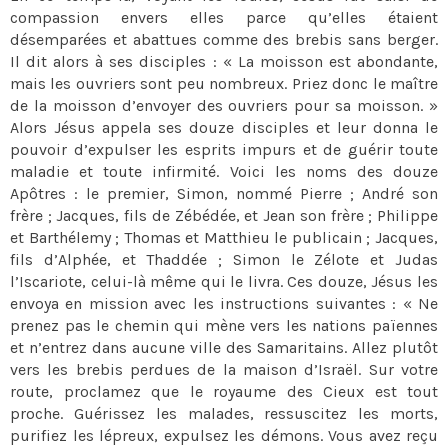
compassion envers elles parce qu’elles étaient
désemparées et abattues comme des brebis sans berger.
Il dit alors à ses disciples : « La moisson est abondante,
mais les ouvriers sont peu nombreux. Priez donc le maître
de la moisson d’envoyer des ouvriers pour sa moisson. »
Alors Jésus appela ses douze disciples et leur donna le
pouvoir d’expulser les esprits impurs et de guérir toute
maladie et toute infirmité. Voici les noms des douze
Apôtres : le premier, Simon, nommé Pierre ; André son
frère ; Jacques, fils de Zébédée, et Jean son frère ; Philippe
et Barthélemy ; Thomas et Matthieu le publicain ; Jacques,
fils d’Alphée, et Thaddée ; Simon le Zélote et Judas
l’Iscariote, celui-là même qui le livra. Ces douze, Jésus les
envoya en mission avec les instructions suivantes : « Ne
prenez pas le chemin qui mène vers les nations païennes
et n’entrez dans aucune ville des Samaritains. Allez plutôt
vers les brebis perdues de la maison d’Israël. Sur votre
route, proclamez que le royaume des Cieux est tout
proche. Guérissez les malades, ressuscitez les morts,
purifiez les lépreux, expulsez les démons. Vous avez reçu