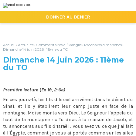
Aller
Outils
au
personnels
contenu.
|

DONNER AU DENIER
Aller
à
la
navigation
Accueil
Actualité
Commentaires d’Évangile
Prochains dimanches
›
›
›
›
Dimanche 14 juin 2026 : 11ème du TO
Dimanche 14 juin 2026 : 11ème
du TO
Première lecture (Ex 19, 2-6a)
En ces jours-là, les fils d’Israël arrivèrent dans le désert du
Sinaï, et ils y établirent leur camp juste en face de la
montagne. Moïse monta vers Dieu. Le Seigneur l’appela du
haut de la montagne : « Tu diras à la maison de Jacob, et
tu annonceras aux fils d’Israël : Vous avez vu ce que j’ai fait
à l’Égypte, comment je vous ai portés comme sur les ailes