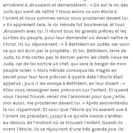
arrivèrent à Jérusalem et demandèrent : « Où est le roi des
Juifs qui vient de naître ? Nous avons vu son étoile à
l’orient et nous sommes venus nous prosterner devant lui.
» En apprenant cela, le roi Hérode fut bouleversé, et tout
Jérusalem avec lui. Il réunit tous les grands prêtres et les
scribes du peuple, pour leur demander où devait naître le
Christ. Ils lui répondirent : « À Bethléem en Judée, car voici
ce qui est écrit par le prophète : Et toi, Bethléem, terre de
Juda, tu n’es certes pas le dernier parmi les chefs-lieux de
Juda, car de toi sortira un chef, qui sera le berger de mon
peuple Israël. » Alors Hérode convoqua les mages en
secret pour leur faire préciser à quelle date l’étoile était
apparue ; puis il les envoya à Bethléem, en leur disant : «
Allez vous renseigner avec précision sur l’enfant. Et quand
vous l’aurez trouvé, venez me l’annoncer pour que j’aille,
moi aussi, me prosterner devant lui. » Après avoirentendu
le roi, ilspartirent. Et voici que l’étoile qu’ils avaient vue à
l’orient les précédait, jusqu’à ce qu’elle vienne s’arrêter
au-dessus de l’endroit où se trouvait l’enfant. Quand ils
virent l’étoile, ils se réjouirent d’une très grande joie. Ils