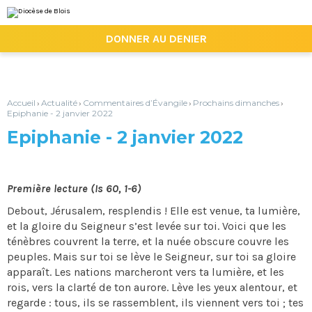
Aller
Outils
au
personnels
contenu.
|

DONNER AU DENIER
Aller
à
la
navigation
Accueil
Actualité
Commentaires d’Évangile
Prochains dimanches
›
›
›
›
Epiphanie - 2 janvier 2022
Epiphanie - 2 janvier 2022
Première lecture (Is 60, 1-6)
Debout, Jérusalem, resplendis ! Elle est venue, ta lumière,
et la gloire du Seigneur s’est levée sur toi. Voici que les
ténèbres couvrent la terre, et la nuée obscure couvre les
peuples. Mais sur toi se lève le Seigneur, sur toi sa gloire
apparaît. Les nations marcheront vers ta lumière, et les
rois, vers la clarté de ton aurore. Lève les yeux alentour, et
regarde : tous, ils se rassemblent, ils viennent vers toi ; tes