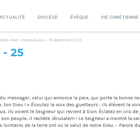
ACTUALITÉ
DIOCÈSE
ÉVÊQUE
VIE CHRÉTIENNE
ches
Noël -messe du jour - 25 décembre 2023
›
 - 25
u messager, celui qui annonce la paix, qui porte la bonne no
e, ton Dieu ! » Écoutez la voix des guetteurs : ils élèvent la voi
x, ils voient le Seigneur qui revient à Sion. Éclatez en cris de 
 son peuple, il rachète Jérusalem ! Le Seigneur a montré la sai
 lointains de la terre ont vu le salut de notre Dieu. – Parole d