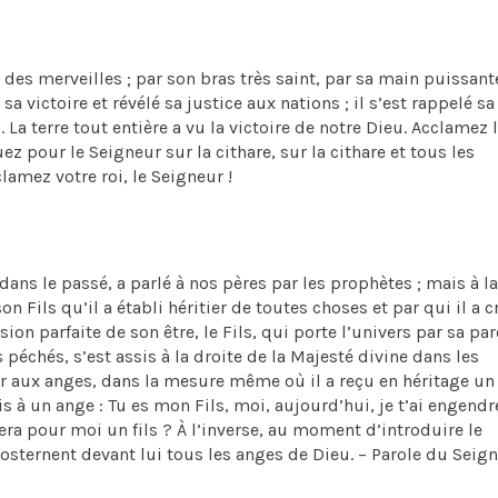
des merveilles ; par son bras très saint, par sa main puissante
 sa victoire et révélé sa justice aux nations ; il s’est rappelé sa
. La terre tout entière a vu la victoire de notre Dieu. Acclamez 
ez pour le Seigneur sur la cithare, sur la cithare et tous les
lamez votre roi, le Seigneur !
ans le passé, a parlé à nos pères par les prophètes ; mais à la 
 Fils qu’il a établi héritier de toutes choses et par qui il a c
n parfaite de son être, le Fils, qui porte l’univers par sa par
 péchés, s’est assis à la droite de la Majesté divine dans les
eur aux anges, dans la mesure même où il a reçu en héritage u
ais à un ange : Tu es mon Fils, moi, aujourd’hui, je t’ai engend
 sera pour moi un fils ? À l’inverse, au moment d’introduire le
rosternent devant lui tous les anges de Dieu. – Parole du Seig