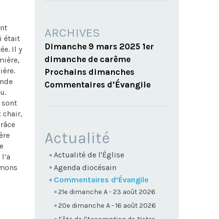
ent
ARCHIVES
i était
Dimanche 9 mars 2025 1er
e. Il y
dimanche de carême
mière,
ière.
Prochains dimanches
onde
Commentaires d’Évangile
u.
 sont
 chair,
grâce
NAVIGATION
Actualité
ère
e
Actualité de l'Église
 l’a
Agenda diocésain
lamons
Commentaires d’Évangile
21e dimanche A - 23 août 2026
20e dimanche A - 16 août 2026