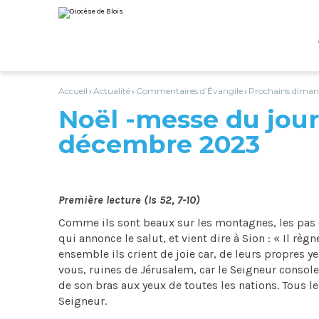
Aller
Outils
au
personnels
contenu.
|
Aller
à
la
navigation
Accueil
Actualité
Commentaires d’Évangile
Prochains diman
›
›
›
Noël -messe du jour
décembre 2023
Première lecture (Is 52, 7-10)
Comme ils sont beaux sur les montagnes, les pas d
qui annonce le salut, et vient dire à Sion : « Il règn
ensemble ils crient de joie car, de leurs propres yeu
vous, ruines de Jérusalem, car le Seigneur console
de son bras aux yeux de toutes les nations. Tous les
Seigneur.