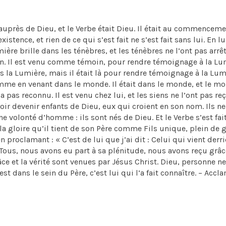
auprès de Dieu, et le Verbe était Dieu. Il était au commencem
istence, et rien de ce qui s’est fait ne s’est fait sans lui. En lu
ière brille dans les ténèbres, et les ténèbres ne l’ont pas arrêté
n. Il est venu comme témoin, pour rendre témoignage à la Lu
s la Lumière, mais il était là pour rendre témoignage à la Lum
homme en venant dans le monde. Il était dans le monde, et le m
a pas reconnu. Il est venu chez lui, et les siens ne l’ont pas reç
oir devenir enfants de Dieu, eux qui croient en son nom. Ils ne
e volonté d’homme : ils sont nés de Dieu. Et le Verbe s’est fait
 la gloire qu’il tient de son Père comme Fils unique, plein de 
 proclamant : « C’est de lui que j’ai dit : Celui qui vient derri
» Tous, nous avons eu part à sa plénitude, nous avons reçu grâc
âce et la vérité sont venues par Jésus Christ. Dieu, personne ne
 est dans le sein du Père, c’est lui qui l’a fait connaître. – Acc