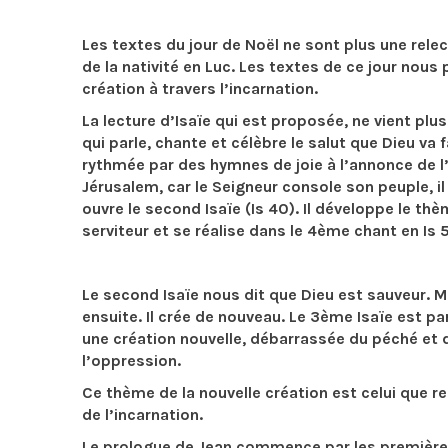
Les textes du jour de Noël ne sont plus une relec
de la nativité en Luc. Les textes de ce jour nous
création à travers l’incarnation.
La lecture d’Isaïe qui est proposée, ne vient plus 
qui parle, chante et célèbre le salut que Dieu va 
rythmée par des hymnes de joie à l’annonce de l’a
Jérusalem, car le Seigneur console son peuple, il
ouvre le second Isaïe (Is 40). Il développe le th
serviteur et se réalise dans le 4ème chant en Is 
Le second Isaïe nous dit que Dieu est sauveur. 
ensuite. Il crée de nouveau. Le 3ème Isaïe est pa
une création nouvelle, débarrassée du péché et de
l’oppression.
Ce thème de la nouvelle création est celui que r
de l’incarnation.
Le prologue de Jean commence par les premières