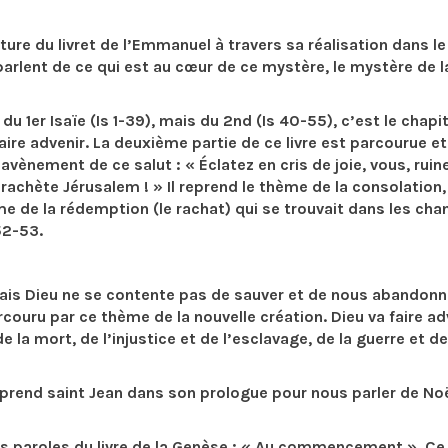
ture du livret de l’Emmanuel à travers sa réalisation dans le
 parlent de ce qui est au cœur de ce mystère, le mystère de l
du 1er Isaïe (Is 1-39), mais du 2nd (Is 40-55), c’est le chapi
faire advenir. La deuxième partie de ce livre est parcourue et
vènement de ce salut : « Éclatez en cris de joie, vous, ruin
 rachète Jérusalem ! » Il reprend le thème de la consolation,
ème de la rédemption (le rachat) qui se trouvait dans les cha
52-53.
Mais Dieu ne se contente pas de sauver et de nous abandonn
rcouru par ce thème de la nouvelle création. Dieu va faire ad
 la mort, de l’injustice et de l’esclavage, de la guerre et de
eprend saint Jean dans son prologue pour nous parler de Noë
 paroles du livre de la Genèse : « Au commencement ». Ce