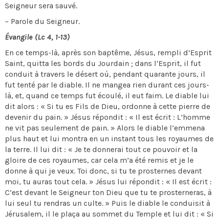
Seigneur sera sauvé.
– Parole du Seigneur.
Évangile (Lc 4, 1-13)
En ce temps-là, après son baptême, Jésus, rempli d’Esprit
Saint, quitta les bords du Jourdain ; dans l’Esprit, il fut
conduit à travers le désert où, pendant quarante jours, il
fut tenté par le diable. Il ne mangea rien durant ces jours-
là, et, quand ce temps fut écoulé, il eut faim. Le diable lui
dit alors : « Si tu es Fils de Dieu, ordonne à cette pierre de
devenir du pain. » Jésus répondit : « Il est écrit : L’homme
ne vit pas seulement de pain. » Alors le diable l’emmena
plus haut et lui montra en un instant tous les royaumes de
la terre. Il lui dit : « Je te donnerai tout ce pouvoir et la
gloire de ces royaumes, car cela m’a été remis et je le
donne à qui je veux. Toi donc, si tu te prosternes devant
moi, tu auras tout cela. » Jésus lui répondit : « Il est écrit :
C’est devant le Seigneur ton Dieu que tu te prosterneras, à
lui seul tu rendras un culte. » Puis le diable le conduisit à
Jérusalem, il le plaça au sommet du Temple et lui dit : « Si