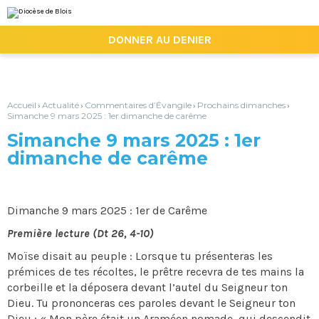
Aller
Outils
au
personnels
contenu.
|

DONNER AU DENIER
Aller
à
la
navigation
Accueil
Actualité
Commentaires d’Évangile
Prochains dimanches
›
›
›
›
Simanche 9 mars 2025 : 1er dimanche de carême
Simanche 9 mars 2025 : 1er
dimanche de carême
Dimanche 9 mars 2025 : 1er de Carême
Première lecture (Dt 26, 4-10)
Moïse disait au peuple : Lorsque tu présenteras les
prémices de tes récoltes, le prêtre recevra de tes mains la
corbeille et la déposera devant l’autel du Seigneur ton
Dieu. Tu prononceras ces paroles devant le Seigneur ton
Dieu : « Mon père était un Araméen nomade, qui descendit