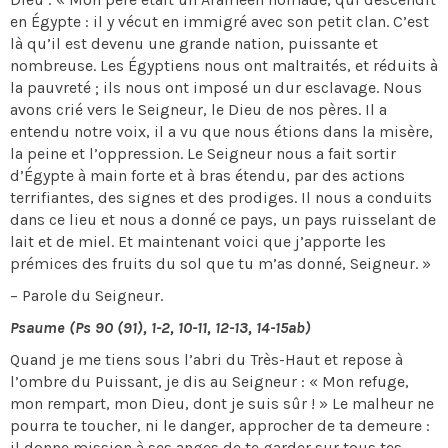
en Égypte : il y vécut en immigré avec son petit clan. C’est
là qu’il est devenu une grande nation, puissante et
nombreuse. Les Égyptiens nous ont maltraités, et réduits à
la pauvreté ; ils nous ont imposé un dur esclavage. Nous
avons crié vers le Seigneur, le Dieu de nos pères. Il a
entendu notre voix, il a vu que nous étions dans la misère,
la peine et l’oppression. Le Seigneur nous a fait sortir
d’Égypte à main forte et à bras étendu, par des actions
terrifiantes, des signes et des prodiges. Il nous a conduits
dans ce lieu et nous a donné ce pays, un pays ruisselant de
lait et de miel. Et maintenant voici que j’apporte les
prémices des fruits du sol que tu m’as donné, Seigneur. »
– Parole du Seigneur.
Psaume (Ps 90 (91), 1-2, 10-11, 12-13, 14-15ab)
Quand je me tiens sous l’abri du Très-Haut et repose à
l’ombre du Puissant, je dis au Seigneur : « Mon refuge,
mon rempart, mon Dieu, dont je suis sûr ! » Le malheur ne
pourra te toucher, ni le danger, approcher de ta demeure :
il donne mission à ses anges de te garder sur tous tes