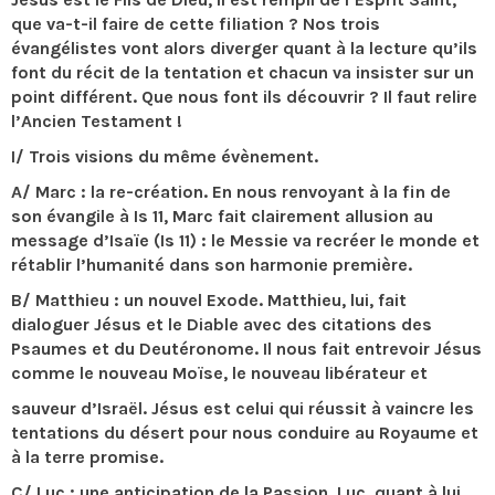
que va-t-il faire de cette filiation ? Nos trois
évangélistes vont alors diverger quant à la lecture qu’ils
font du récit de la tentation et chacun va insister sur un
point différent. Que nous font ils découvrir ? Il faut relire
l’Ancien Testament !
I/ Trois visions du même évènement.
A/ Marc : la re-création. En nous renvoyant à la fin de
son évangile à Is 11, Marc fait clairement allusion au
message d’Isaïe (Is 11) : le Messie va recréer le monde et
rétablir l’humanité dans son harmonie première.
B/ Matthieu : un nouvel Exode. Matthieu, lui, fait
dialoguer Jésus et le Diable avec des citations des
Psaumes et du Deutéronome. Il nous fait entrevoir Jésus
comme le nouveau Moïse, le nouveau libérateur et
sauveur d’Israël. Jésus est celui qui réussit à vaincre les
tentations du désert pour nous conduire au Royaume et
à la terre promise.
C/ Luc : une anticipation de la Passion. Luc, quant à lui,