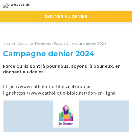
Aller
Outils
au
personnels
contenu.
|

DONNER AU DENIER
Aller
à
la
navigation
Accueil
Actualité
Denier de l'Église
Campagne denier 2024
›
›
›
Campagne denier 2024
Parce qu’ils sont là pour nous, soyons là pour eux, en
donnant au denier.
https://www.catholique-blois.net/don-en-
lignehttps://www.catholique-blois.net/don-en-ligne