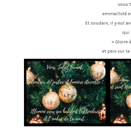
vous 
emmailloté e
Et soudain, il y eut av
qui 
« Gloire à
et paix sur l