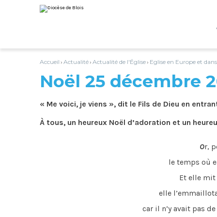
Aller
Outils
au
personnels
contenu.
|
Aller
à
la
navigation
Accueil
Actualité
Actualité de l'Église
Eglise en Europe et dan
›
›
›
Noël 25 décembre 2
« Me voici, je viens », dit le Fils de Dieu en entr
À tous, un heureux Noël d’adoration et un heureux
O
r, 
le temps où e
Et elle mit 
elle l’emmaillot
car il n’y avait pas 