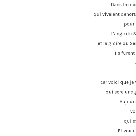
Dans la même 
qui vivaient dehors
pour 
L’ange du Se
et la gloire du S
Ils furent
Al
car voici que j
qui sera une 
Aujourd’h
vo
qui e
Et voici l