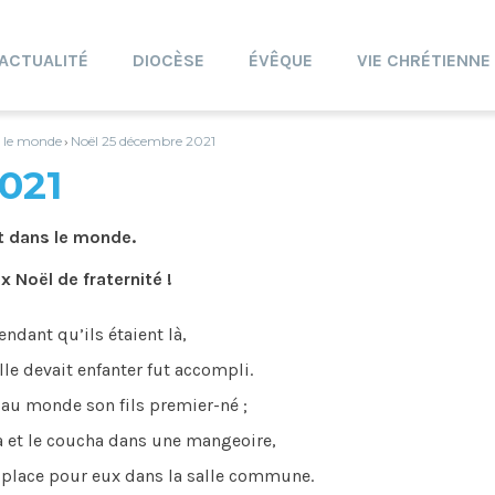
ACTUALITÉ
DIOCÈSE
ÉVÊQUE
VIE CHRÉTIENNE
s le monde
Noël 25 décembre 2021
›
021
ant dans le monde.
 Noël de fraternité !
pendant qu’ils étaient là,
lle devait enfanter fut accompli.
au monde son fils premier-né ;
a et le coucha dans une mangeoire,
de place pour eux dans la salle commune.