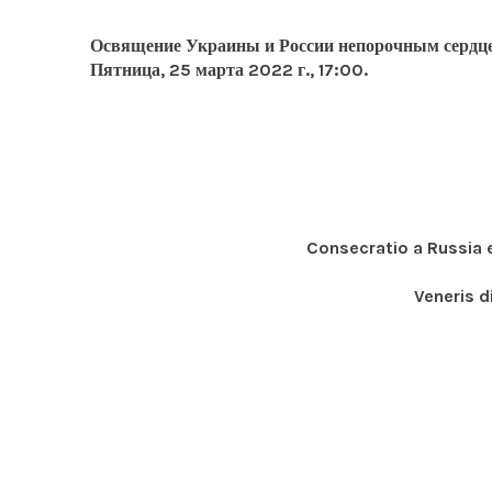
Освящение Украины и России непорочным серд
Пятница, 25 марта 2022 г., 17:00.
Consecratio a Russia 
Veneris d