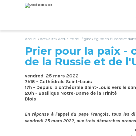
Aller
Outils
au
personnels
contenu.
|
Aller
à
la
navigation
Accueil
Actualité
Actualité de l'Église
Eglise en Europe et dan
›
›
›
Prier pour la paix -
de la Russie et de l
vendredi 25 mars 2022
7h15 - Cathédrale Saint-Louis
17h - Depuis la cathédrale Saint-Louis vers le 
20h - Basilique Notre-Dame de la Trinité
Blois
En réponse à l'appel du pape François, tous les di
vendredi 25 mars 2022, aux trois démarches proposé