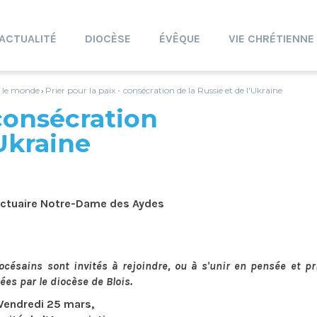
ACTUALITÉ
DIOCÈSE
ÉVÊQUE
VIE CHRÉTIENNE
s le monde
Prier pour la paix - consécration de la Russie et de l'Ukraine
›
 consécration
'Ukraine
sanctuaire Notre-Dame des Aydes
océsains sont invités à rejoindre, ou à s'unir en pensée et pri
es par le diocèse de Blois.
Vendredi 25 mars,