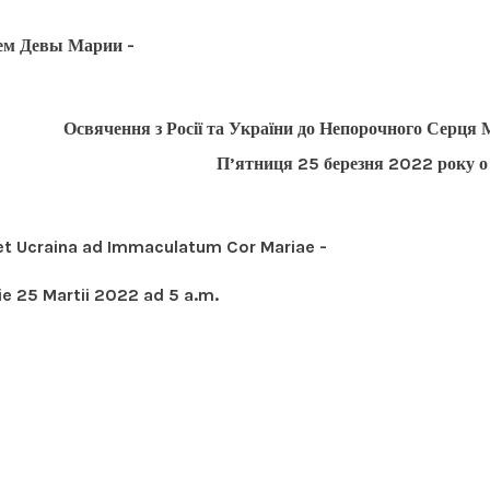
цем Девы Марии
-
Освячення з Росії та України до Непорочного Серця 
П’ятниця 25 березня 2022 року о 
et Ucraina ad Immaculatum Cor Mariae -
ie 25 Martii 2022 ad 5 a.m.