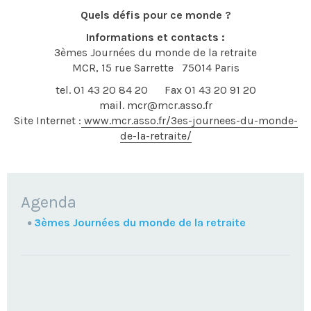
Quels défis pour ce monde ?
Informations et contacts :
3èmes Journées du monde de la retraite
MCR, 15 rue Sarrette 75014 Paris
tel. 01 43 20 84 20 Fax 01 43 20 91 20
mail. mcr@mcr.asso.fr
Site Internet :
www.mcr.asso.fr/3es-journees-du-monde-
de-la-retraite/
NAVIGATION
Agenda
3èmes Journées du monde de la retraite