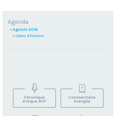
NAVIGATION
Agenda
Agenda 2016
Cibles d'histoire
TROUVEZ
VOTRE
PAROISSE
Chronique
Commentaire
évêque RCF
évangile