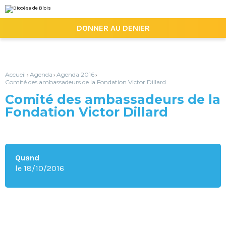
Aller
Outils
au
personnels
contenu.
|

DONNER AU DENIER
Aller
à
la
navigation
Accueil
Agenda
Agenda 2016
›
›
›
Comité des ambassadeurs de la Fondation Victor Dillard
Comité des ambassadeurs de la
Fondation Victor Dillard
Quand
le 18/10/2016