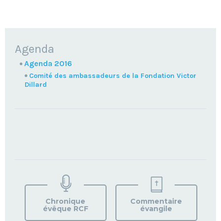
NAVIGATION
Agenda
Agenda 2016
Comité des ambassadeurs de la Fondation Victor
Dillard
TROUVEZ
VOTRE
PAROISSE
Chronique
Commentaire
évêque RCF
évangile