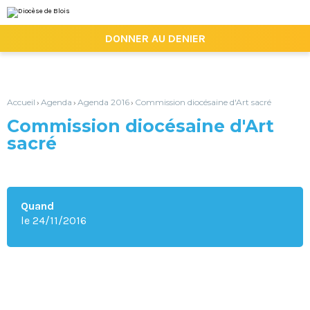
Aller
Outils
au
personnels
contenu.
|

DONNER AU DENIER
Aller
à
la
navigation
Accueil
Agenda
Agenda 2016
Commission diocésaine d'Art sacré
›
›
›
Commission diocésaine d'Art
sacré
Quand
le 24/11/2016