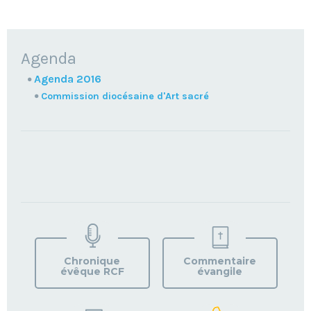
NAVIGATION
Agenda
Agenda 2016
Commission diocésaine d'Art sacré
TROUVEZ
VOTRE
PAROISSE
Chronique
Commentaire
évêque RCF
évangile