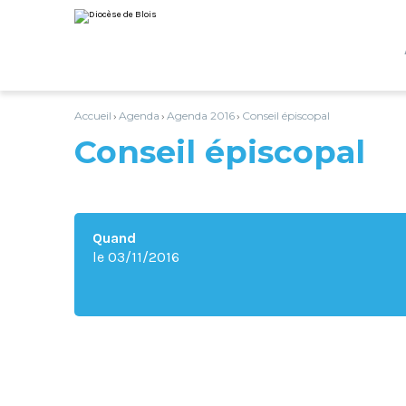
Aller
Outils
au
personnels
contenu.
|
Aller
à
la
navigation
Accueil
Agenda
Agenda 2016
Conseil épiscopal
›
›
›
Conseil épiscopal
Quand
le 03/11/2016