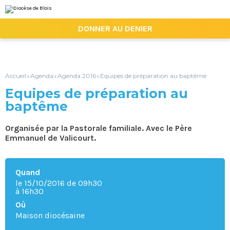
Aller
Outils
au
personnels
contenu.
|

DONNER AU DENIER
Aller
à
la
navigation
Accueil
Agenda
Agenda 2016
Equipes de préparation au baptême
›
›
›
Equipes de préparation au
baptême
Organisée par la Pastorale familiale. Avec le Père
Emmanuel de Valicourt.
Quand
le 15/10/2016
de 09h30
à 16h30
Où
Maison diocésaine