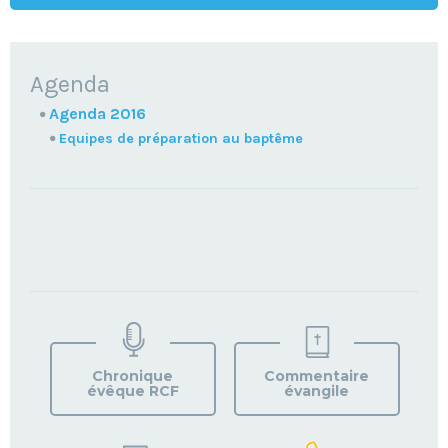
NAVIGATION
Agenda
Agenda 2016
Equipes de préparation au baptême
TROUVEZ
VOTRE
PAROISSE
Chronique
Commentaire
évêque RCF
évangile