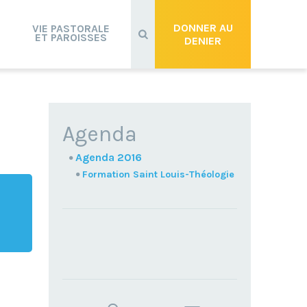
Recherche
avancée…
DONNER AU
VIE PASTORALE
ET PAROISSES
DENIER
NAVIGATION
Agenda
Agenda 2016
Formation Saint Louis-Théologie
TROUVEZ