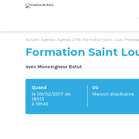
Aller
Outils
au
personnels
contenu.
|
Aller
à
la
navigation
Accueil
Agenda
Agenda 2016
Formation Saint Louis-Théolog
›
›
›
Formation Saint Lo
avec Monseigneur Batut
Quand
Où
le 09/02/2017
de
Maison diocésaine
18h15
à 19h45