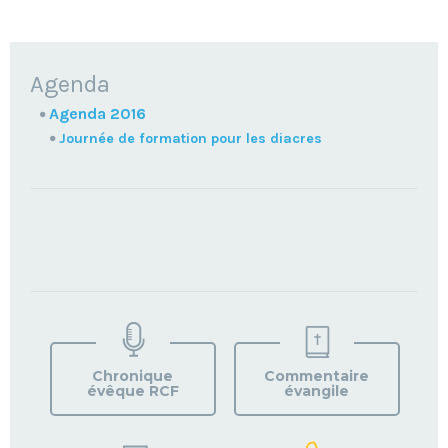
NAVIGATION
Agenda
Agenda 2016
Journée de formation pour les diacres
TROUVEZ
VOTRE
PAROISSE
Chronique
Commentaire
évêque RCF
évangile