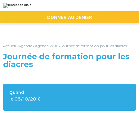
Aller
Outils
au
personnels
contenu.
|

DONNER AU DENIER
Aller
à
la
navigation
Accueil
Agenda
Agenda 2016
Journée de formation pour les diacres
›
›
›
Journée de formation pour les
diacres
Quand
le 08/10/2016