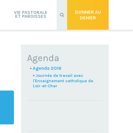
Recherche
avancée…
DONNER AU
VIE PASTORALE
ET PAROISSES
DENIER
NAVIGATION
Agenda
Agenda 2016
Journée de travail avec
l'Enseignement catholique de
Loir-et-Cher