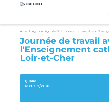
Aller
Outils
au
personnels
contenu.
|
Aller
à
la
navigation
Accueil
Agenda
Agenda 2016
Journée de travail avec l'Ensei
›
›
›
Journée de travail 
l'Enseignement cat
Loir-et-Cher
Quand
le 28/10/2016