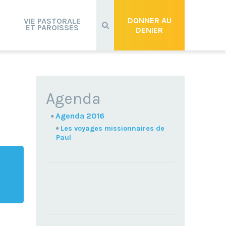
Recherche
avancée…
DONNER AU
VIE PASTORALE
ET PAROISSES
DENIER
NAVIGATION
Agenda
Agenda 2016
Les voyages missionnaires de
Paul
TROUVEZ