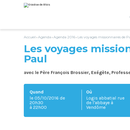
Aller
Outils
au
personnels
contenu.
|
Aller
à
la
navigation
Accueil
Agenda
Agenda 2016
Les voyages missionnaires de P
›
›
›
Les voyages missio
Paul
avec le Père François Brossier, Exégète, Professe
Quand
Où
le 05/10/2016
de
Logis abbatial rue
20h30
de l'abbaye à
à 22h00
Vendôme