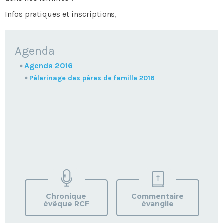
Infos pratiques et inscriptions,
NAVIGATION
Agenda
Agenda 2016
Pèlerinage des pères de famille 2016
TROUVEZ
VOTRE
PAROISSE
Chronique
Commentaire
évêque RCF
évangile