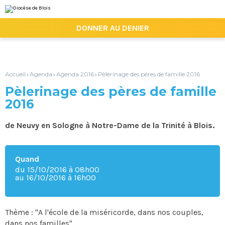
Aller
Outils
au
personnels
contenu.
|

DONNER AU DENIER
Aller
à
la
navigation
Accueil
Agenda
Agenda 2016
Pèlerinage des pères de famille 2016
›
›
›
Pèlerinage des pères de famille
2016
de Neuvy en Sologne à Notre-Dame de la Trinité à Blois.
Quand
du 15/10/2016
à 08h00
au 16/10/2016
à 16h00
Thème : "A l'école de la miséricorde, dans nos couples,
dans nos familles".