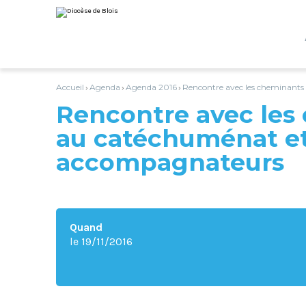
Aller
Outils
au
personnels
contenu.
|
Aller
à
la
navigation
Accueil
Agenda
Agenda 2016
Rencontre avec les cheminant
›
›
›
Rencontre avec les
au catéchuménat et
accompagnateurs
Quand
le 19/11/2016