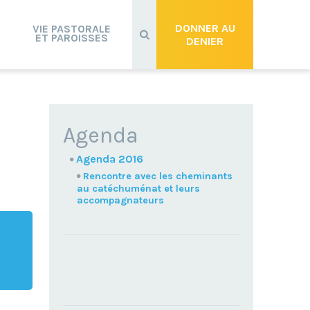
Recherche
avancée…
DONNER AU
VIE PASTORALE
ET PAROISSES
DENIER
NAVIGATION
Agenda
Agenda 2016
Rencontre avec les cheminants
au catéchuménat et leurs
accompagnateurs