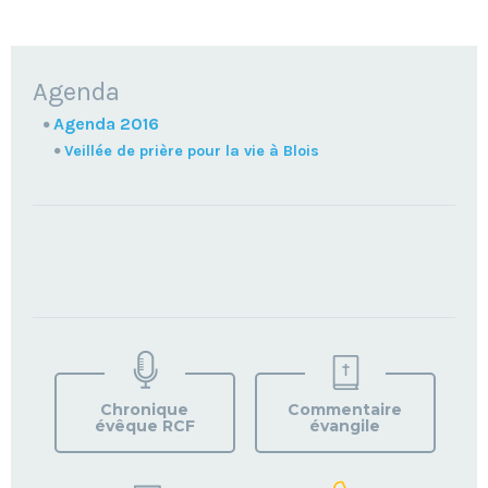
NAVIGATION
Agenda
Agenda 2016
Veillée de prière pour la vie à Blois
TROUVEZ
VOTRE
PAROISSE
Chronique
Commentaire
évêque RCF
évangile