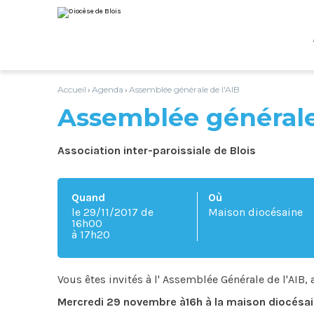
Aller
Outils
au
personnels
contenu.
|
Aller
à
la
navigation
Accueil
Agenda
Assemblée générale de l'AIB
›
›
Assemblée générale
Association inter-paroissiale de Blois
Quand
Où
le 29/11/2017
de
Maison diocésaine
16h00
à 17h20
Vous êtes invités à l' Assemblée Générale de l'AIB, 
Mercredi 29 novembre à16h à la maison diocésai