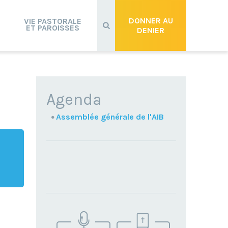
Recherche
avancée…
DONNER AU
VIE PASTORALE
ET PAROISSES
DENIER
NAVIGATION
Agenda
Assemblée générale de l'AIB
TROUVEZ
VOTRE