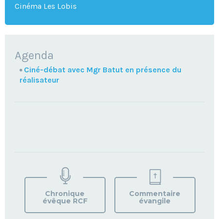
Cinéma Les Lobis
NAVIGATION
Agenda
Ciné-débat avec Mgr Batut en présence du
réalisateur
TROUVEZ
VOTRE
PAROISSE
Chronique
Commentaire
évêque RCF
évangile