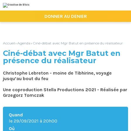
Aller
Outils
au
personnels
contenu.
|

DONNER AU DENIER
Aller
à
la
navigation
Accueil
Agenda
Ciné-débat avec Mgr Batut en présence du réalisateur
›
›
Ciné-débat avec Mgr Batut en
présence du réalisateur
Christophe Lebreton - moine de Tibhirine, voyage
jusqu’au bout du feu
Une coproduction Stella Productions 2021 - Réalisée par
Grzegorz Tomczak
Quand
le 29/09/2021
à 20h00
Où