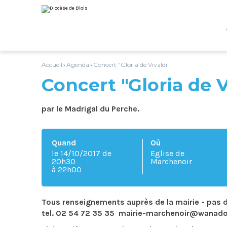
Aller
Outils
au
personnels
contenu.
|
Aller
à
la
navigation
Accueil
Agenda
Concert "Gloria de Vivaldi"
›
›
Concert "Gloria de V
par le Madrigal du Perche.
Quand
Où
le 14/10/2017
de
Eglise de
20h30
Marchenoir
à 22h00
Tous renseignements auprès de la mairie - pas d
tel. 02 54 72 35 35 mairie-marchenoir@wanado