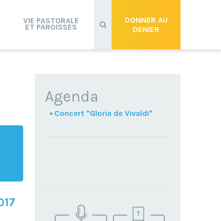
Recherche
avancée…
DONNER AU
VIE PASTORALE
ET PAROISSES
DENIER
NAVIGATION
Agenda
Concert "Gloria de Vivaldi"
TROUVEZ
017
VOTRE