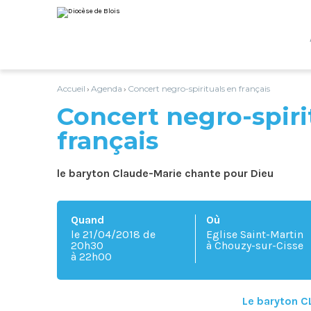
Aller
Outils
au
personnels
contenu.
|
Aller
à
la
navigation
Accueil
Agenda
Concert negro-spirituals en français
›
›
Concert negro-spiri
français
le baryton Claude-Marie chante pour Dieu
Quand
Où
le 21/04/2018
de
Eglise Saint-Martin
20h30
à Chouzy-sur-Cisse
à 22h00
Le baryton C