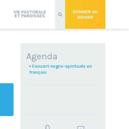
Recherche
avancée…
DONNER AU
VIE PASTORALE
ET PAROISSES
DENIER
NAVIGATION
Agenda
Concert negro-spirituals en
français
TROUVEZ
VOTRE