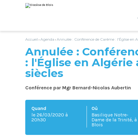
Aller
Outils
au
personnels
contenu.
|
Aller
à
la
navigation
Accueil
Agenda
Annulée : Conférence de Carême : l'Église en Al
›
›
Annulée : Conféren
: l'Église en Algérie
siècles
Conférence par Mgr Bernard-Nicolas Aubertin
Quand
Où
le 26/03/2020
à
Basilique Notre-
20h30
Dame de la Trinité, à
Blois