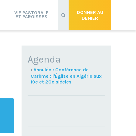
Recherche
avancée…
DONNER AU
VIE PASTORALE
ET PAROISSES
DENIER
NAVIGATION
Agenda
Annulée : Conférence de
Carême : l'Église en Algérie aux
19e et 20e siècles
TROUVEZ