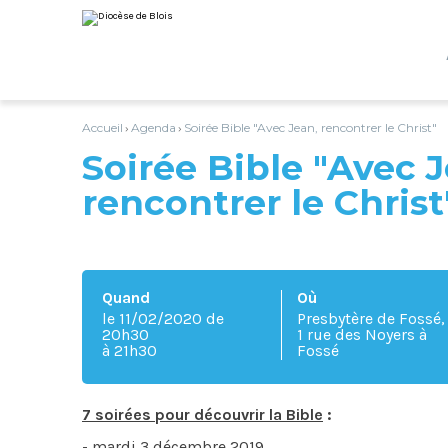
Aller
Outils
au
personnels
contenu.
|
Aller
à
la
navigation
Accueil
Agenda
Soirée Bible "Avec Jean, rencontrer le Christ"
›
›
Soirée Bible "Avec J
rencontrer le Christ
Quand
Où
le 11/02/2020
de
Presbytère de Fossé,
20h30
1 rue des Noyers à
à 21h30
Fossé
7 soirées pour découvrir la Bible
:
- mardi 3 décembre 2019