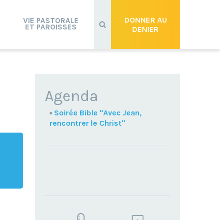
Recherche
avancée…
DONNER AU
VIE PASTORALE
ET PAROISSES
DENIER
NAVIGATION
Agenda
Soirée Bible "Avec Jean,
rencontrer le Christ"
TROUVEZ
VOTRE