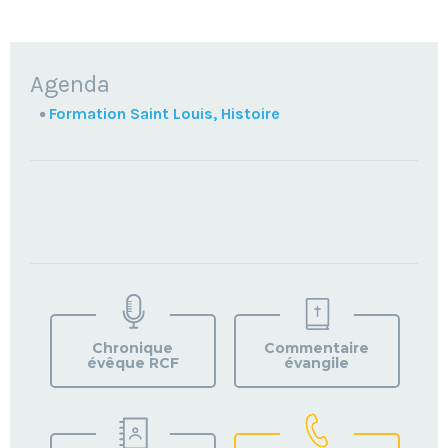
NAVIGATION
Agenda
Formation Saint Louis, Histoire
TROUVEZ
VOTRE
PAROISSE
Chronique
Commentaire
évêque RCF
évangile