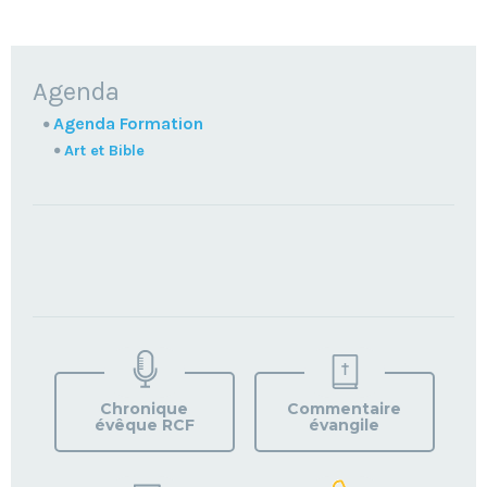
NAVIGATION
Agenda
Agenda Formation
Art et Bible
TROUVEZ
VOTRE
PAROISSE
Chronique
Commentaire
évêque RCF
évangile