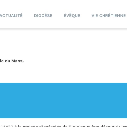
ACTUALITÉ
DIOCÈSE
ÉVÊQUE
VIE CHRÉTIENNE
le du Mans.
à 14h30 à la maison diocésaine de Blois nous fera découvrir le