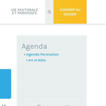
Recherche
avancée…
DONNER AU
VIE PASTORALE
ET PAROISSES
DENIER
NAVIGATION
Agenda
Agenda Formation
Art et Bible
TROUVEZ
s
47