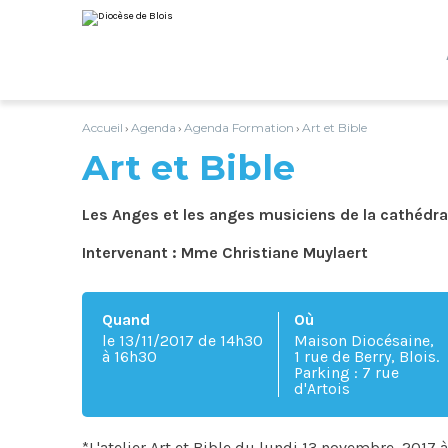
Aller
Outils
au
personnels
contenu.
|
Aller
à
la
navigation
Accueil
Agenda
Agenda Formation
Art et Bible
›
›
›
Art et Bible
Les Anges et les anges musiciens de la cathédra
Intervenant : Mme Christiane Muylaert
Quand
Où
le 13/11/2017
de 14h30
Maison Diocésaine,
à 16h30
1 rue de Berry, Blois.
Parking : 7 rue
d'Artois
*L'atelier Art et Bible du lundi 13 novembre 2017 