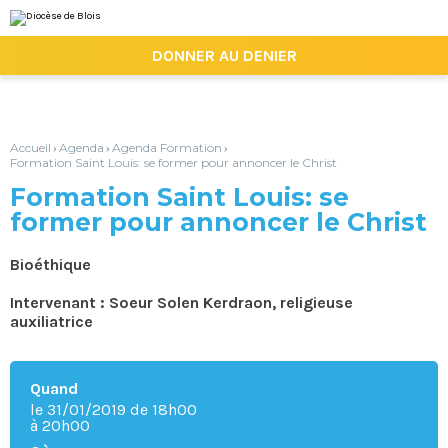
Aller
Outils
au
personnels
contenu.
|

DONNER AU DENIER
Aller
à
la
navigation
Accueil
Agenda
Agenda Formation
›
›
›
Formation Saint Louis: se former pour annoncer le Christ
Formation Saint Louis: se
former pour annoncer le Christ
Bioéthique
Intervenant : Soeur Solen Kerdraon, religieuse
auxiliatrice
Quand
le 31/01/2019
de 18h00
à 20h00