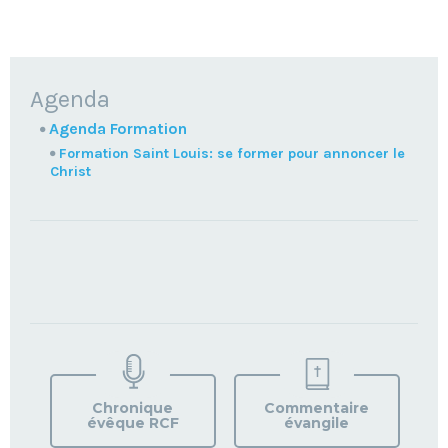
NAVIGATION
Agenda
Agenda Formation
Formation Saint Louis: se former pour annoncer le
Christ
TROUVEZ
VOTRE
PAROISSE
Chronique
Commentaire
évêque RCF
évangile