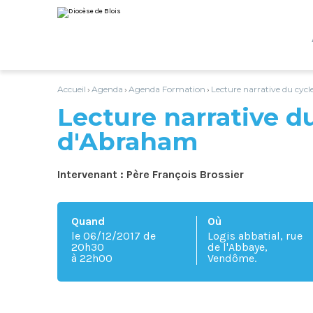
Aller
Outils
au
personnels
contenu.
|
Aller
à
la
navigation
Accueil
Agenda
Agenda Formation
Lecture narrative du cyc
›
›
›
Lecture narrative d
d'Abraham
Intervenant : Père François Brossier
Quand
Où
le 06/12/2017
de
Logis abbatial, rue
20h30
de l'Abbaye,
à 22h00
Vendôme.