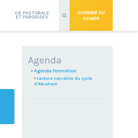
Recherche
avancée…
DONNER AU
VIE PASTORALE
ET PAROISSES
DENIER
NAVIGATION
Agenda
Agenda Formation
Lecture narrative du cycle
d'Abraham
TROUVEZ