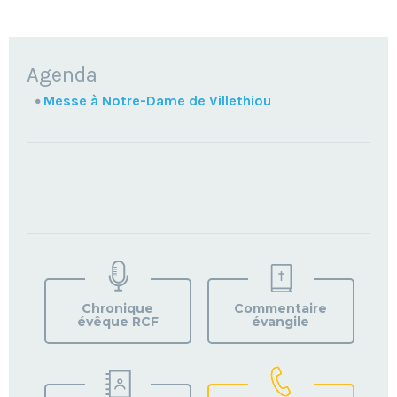
NAVIGATION
Agenda
Messe à Notre-Dame de Villethiou
TROUVEZ
VOTRE
PAROISSE
Chronique
Commentaire
évêque RCF
évangile